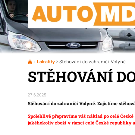
Lokality
Stěhování do zahraničí Volyně
STĚHOVÁNÍ DO
27.6.2025
Stěhování do zahraničí Volyně. Zajistíme stěho
Spolehlivě přepravíme váš náklad po celé České r
jakéhokoliv zboží v rámci celé České republiky a