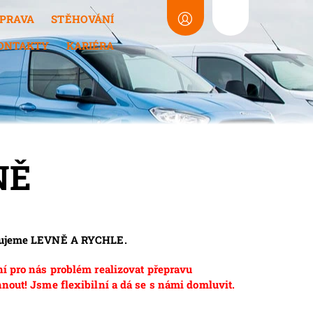
PRAVA
STĚHOVÁNÍ
ONTAKTY
KARIÉRA
NĚ
těhujeme LEVNĚ A RYCHLE.
ní pro nás problém realizovat přepravu
nout! Jsme flexibilní a dá se s námi domluvit.