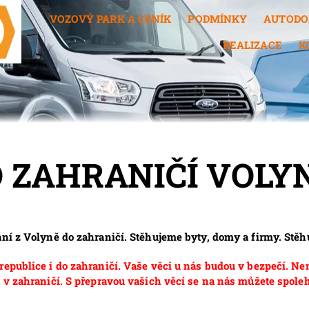
VOZOVÝ PARK A CENÍK
PODMÍNKY
AUTODO
REALIZACE
K
 ZAHRANIČÍ VOLY
vání z Volyně do zahraničí. Stěhujeme byty, domy a firmy. S
epublice i do zahraničí. Vaše věci u nás budou v bezpečí. Ne
 v zahraničí. S přepravou vašich věcí se na nás můžete spoleh