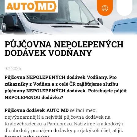
PŮJČOVNA NEPOLEPENÝCH
DODÁVEK VODŇANY
9.7.2026
Půjčovna NEPOLEPENÝCH dodávek Vodňany. Pro
zákazníky z Vodňan a z celé ČR zajišťujeme službu
půjčovny NEPOLEPENÝCH dodávek. Potřebujete půjčit
NEPOLEPENOU dodávku?
Půjčovna dodávek AUTO MD
se řadí mezi
nejvýznamnější a největší půjčovna dodávek na
Královéhradecku a Pardubicku. Nabízíme krátkodobý i
dlouhodobý pronájem dodávky pro jakýkoli účel, ať již