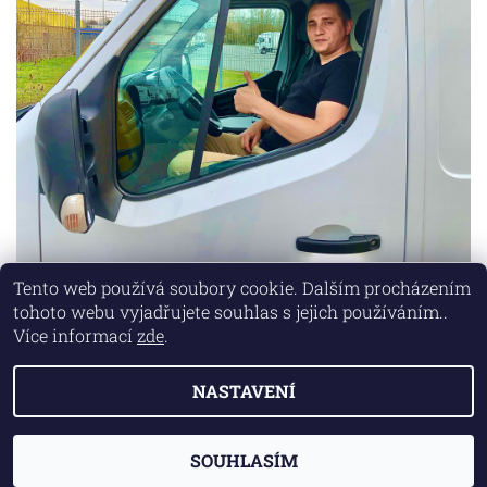
Tento web používá soubory cookie. Dalším procházením
tohoto webu vyjadřujete souhlas s jejich používáním..
Lokality
|
Marketing zajišťuje společnost X-VISION
Více informací
zde
.
NASTAVENÍ
2026 © AUTO MD, všechna práva vyhrazena
Vytvořil Shoptet
SOUHLASÍM