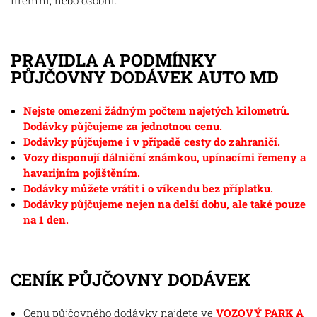
firemní, nebo osobní.
PRAVIDLA A PODMÍNKY
PŮJČOVNY DODÁVEK AUTO MD
Nejste omezeni žádným počtem najetých kilometrů.
Dodávky půjčujeme za jednotnou cenu.
Dodávky půjčujeme i v případě cesty do zahraničí.
Vozy disponují dálniční známkou, upínacími řemeny a
havarijním pojištěním.
Dodávky můžete vrátit i o víkendu bez příplatku.
Dodávky půjčujeme nejen na delší dobu, ale také pouze
na 1 den.
CENÍK PŮJČOVNY DODÁVEK
Cenu půjčovného dodávky najdete ve
VOZOVÝ PARK A