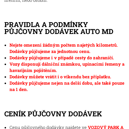
firemní, nebo osobní.
PRAVIDLA A PODMÍNKY
PŮJČOVNY DODÁVEK AUTO MD
Nejste omezeni žádným počtem najetých kilometrů.
Dodávky půjčujeme za jednotnou cenu.
Dodávky půjčujeme i v případě cesty do zahraničí.
Vozy disponují dálniční známkou, upínacími řemeny a
havarijním pojištěním.
Dodávky můžete vrátit i o víkendu bez příplatku.
Dodávky půjčujeme nejen na delší dobu, ale také pouze
na 1 den.
CENÍK PŮJČOVNY DODÁVEK
Cenu půjčovného dodávky najdete ve
VOZOVÝ PARK A