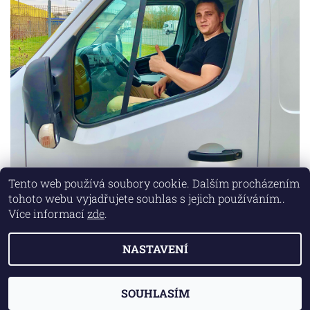
Tento web používá soubory cookie. Dalším procházením
tohoto webu vyjadřujete souhlas s jejich používáním..
Lokality
|
Marketing zajišťuje společnost X-VISION
Více informací
zde
.
NASTAVENÍ
2026 © AUTO MD, všechna práva vyhrazena
Vytvořil Shoptet
SOUHLASÍM