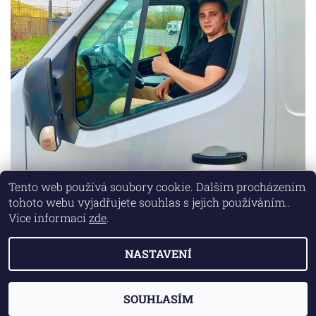
Tento web používá soubory cookie. Dalším procházením
tohoto webu vyjadřujete souhlas s jejich používáním..
Lokality
|
Marketing zajišťuje společnost X-VISION
Více informací
zde
.
NASTAVENÍ
2026 © AUTO MD, všechna práva vyhrazena
Vytvořil Shoptet
SOUHLASÍM