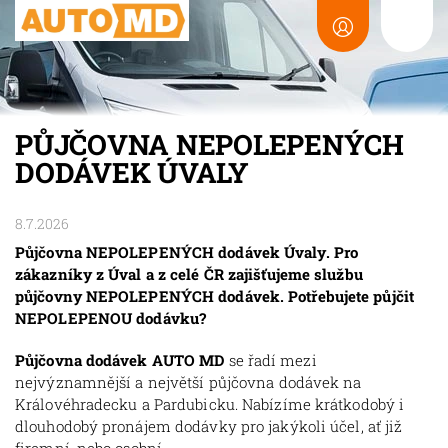
PŮJČOVNA NEPOLEPENÝCH
DODÁVEK ÚVALY
8.7.2026
Půjčovna NEPOLEPENÝCH dodávek Úvaly. Pro
zákazníky z Úval a z celé ČR zajišťujeme službu
půjčovny NEPOLEPENÝCH dodávek. Potřebujete půjčit
NEPOLEPENOU dodávku?
Půjčovna dodávek AUTO MD
se řadí mezi
nejvýznamnější a největší půjčovna dodávek na
Královéhradecku a Pardubicku. Nabízíme krátkodobý i
dlouhodobý pronájem dodávky pro jakýkoli účel, ať již