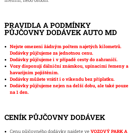
firemní, nebo osobní.
PRAVIDLA A PODMÍNKY
PŮJČOVNY DODÁVEK AUTO MD
Nejste omezeni žádným počtem najetých kilometrů.
Dodávky půjčujeme za jednotnou cenu.
Dodávky půjčujeme i v případě cesty do zahraničí.
Vozy disponují dálniční známkou, upínacími řemeny a
havarijním pojištěním.
Dodávky můžete vrátit i o víkendu bez příplatku.
Dodávky půjčujeme nejen na delší dobu, ale také pouze
na 1 den.
CENÍK PŮJČOVNY DODÁVEK
Cenu půjčovného dodávky najdete ve
VOZOVÝ PARK A