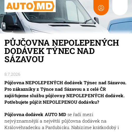
PŮJČOVNA NEPOLEPENÝCH
DODÁVEK TÝNEC NAD
SÁZAVOU
8.7.2026
Půjčovna NEPOLEPENÝCH dodávek Týnec nad Sázavou.
Pro zákazníky z Týnce nad Sázavou a z celé ČR
zajišťujeme službu půjčovny NEPOLEPENÝCH dodávek.
Potřebujete půjčit NEPOLEPENOU dodávku?
Půjčovna dodávek AUTO MD
se řadí mezi
nejvýznamnější a největší půjčovna dodávek na
Královéhradecku a Pardubicku. Nabízíme krátkodobý i