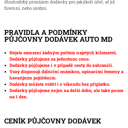
dlouhodobý pronájem dodávky pro jakýkoli účel, ať již
firemní, nebo osobní.
PRAVIDLA A PODMÍNKY
PŮJČOVNY DODÁVEK AUTO MD
Nejste omezeni žádným počtem najetých kilometrů.
Dodávky půjčujeme za jednotnou cenu.
Dodávky půjčujeme i v případě cesty do zahraničí.
Vozy disponují dálniční známkou, upínacími řemeny a
havarijním pojištěním.
Dodávky můžete vrátit i o víkendu bez příplatku.
Dodávky půjčujeme nejen na delší dobu, ale také pouze
na 1 den.
CENÍK PŮJČOVNY DODÁVEK