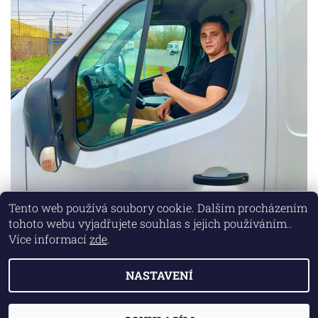
Tento web používá soubory cookie. Dalším procházením
tohoto webu vyjadřujete souhlas s jejich používáním..
Lokality
|
Marketing zajišťuje společnost X-VISION
Více informací
zde
.
NASTAVENÍ
2026 © AUTO MD, všechna práva vyhrazena
Vytvořil Shoptet