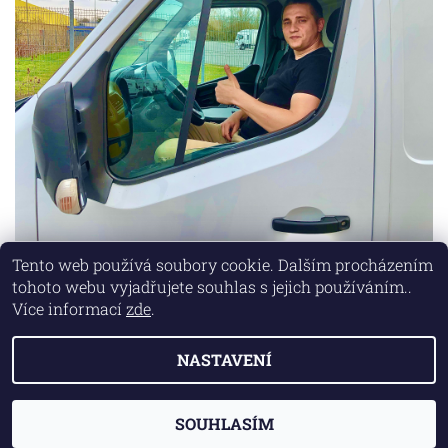
Tento web používá soubory cookie. Dalším procházením
tohoto webu vyjadřujete souhlas s jejich používáním..
Lokality
|
Marketing zajišťuje společnost X-VISION
Více informací
zde
.
NASTAVENÍ
2026 © AUTO MD, všechna práva vyhrazena
Vytvořil Shoptet
SOUHLASÍM