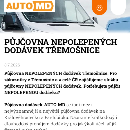
PŮJČOVNA NEPOLEPENÝCH
DODÁVEK TŘEMOŠNICE
8.7.2026
Půjčovna NEPOLEPENÝCH dodávek Třemošnice. Pro
zákazníky z Třemošnic a z celé ČR zajišťujeme službu
půjčovny NEPOLEPENÝCH dodávek. Potřebujete půjčit
NEPOLEPENOU dodávku?
Půjčovna dodávek AUTO MD
se řadí mezi
nejvýznamnější a největší půjčovna dodávek na
Královéhradecku a Pardubicku. Nabízíme krátkodobý i
dlouhodobý pronájem dodávky pro jakýkoli účel, ať již