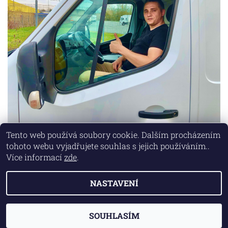
Tento web používá soubory cookie. Dalším procházením
tohoto webu vyjadřujete souhlas s jejich používáním..
Lokality
|
Marketing zajišťuje společnost X-VISION
Více informací
zde
.
NASTAVENÍ
2026 © AUTO MD, všechna práva vyhrazena
Vytvořil Shoptet
SOUHLASÍM