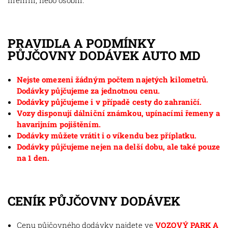
firemní, nebo osobní.
PRAVIDLA A PODMÍNKY
PŮJČOVNY DODÁVEK AUTO MD
Nejste omezeni žádným počtem najetých kilometrů.
Dodávky půjčujeme za jednotnou cenu.
Dodávky půjčujeme i v případě cesty do zahraničí.
Vozy disponují dálniční známkou, upínacími řemeny a
havarijním pojištěním.
Dodávky můžete vrátit i o víkendu bez příplatku.
Dodávky půjčujeme nejen na delší dobu, ale také pouze
na 1 den.
CENÍK PŮJČOVNY DODÁVEK
Cenu půjčovného dodávky najdete ve
VOZOVÝ PARK A