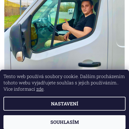
Tento web používá soubory cookie. Dalším procházením
tohoto webu vyjadřujete souhlas s jejich používáním..
Lokality
|
Marketing zajišťuje společnost X-VISION
Více informací
zde
.
NASTAVENÍ
2026 © AUTO MD, všechna práva vyhrazena
Vytvořil Shoptet
SOUHLASÍM