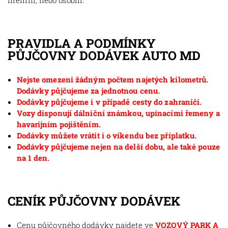
firemní, nebo osobní.
PRAVIDLA A PODMÍNKY
PŮJČOVNY DODÁVEK AUTO MD
Nejste omezeni žádným počtem najetých kilometrů.
Dodávky půjčujeme za jednotnou cenu.
Dodávky půjčujeme i v případě cesty do zahraničí.
Vozy disponují dálniční známkou, upínacími řemeny a
havarijním pojištěním.
Dodávky můžete vrátit i o víkendu bez příplatku.
Dodávky půjčujeme nejen na delší dobu, ale také pouze
na 1 den.
CENÍK PŮJČOVNY DODÁVEK
Cenu půjčovného dodávky najdete ve
VOZOVÝ PARK A