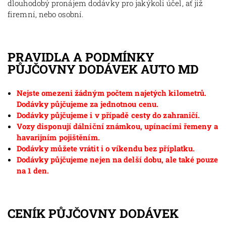
dlouhodobý pronájem dodávky pro jakýkoli účel, ať již
firemní, nebo osobní.
PRAVIDLA A PODMÍNKY
PŮJČOVNY DODÁVEK AUTO MD
Nejste omezeni žádným počtem najetých kilometrů.
Dodávky půjčujeme za jednotnou cenu.
Dodávky půjčujeme i v případě cesty do zahraničí.
Vozy disponují dálniční známkou, upínacími řemeny a
havarijním pojištěním.
Dodávky můžete vrátit i o víkendu bez příplatku.
Dodávky půjčujeme nejen na delší dobu, ale také pouze
na 1 den.
CENÍK PŮJČOVNY DODÁVEK