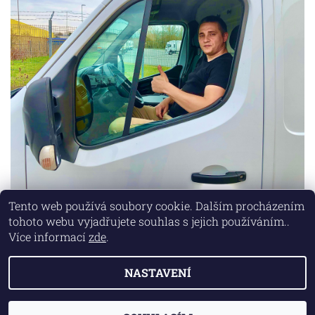
Tento web používá soubory cookie. Dalším procházením
tohoto webu vyjadřujete souhlas s jejich používáním..
Lokality
|
Marketing zajišťuje společnost X-VISION
Více informací
zde
.
NASTAVENÍ
2026 © AUTO MD, všechna práva vyhrazena
Vytvořil Shoptet