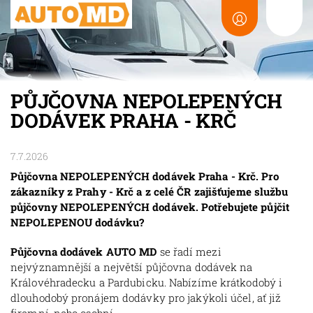
PŮJČOVNA NEPOLEPENÝCH
DODÁVEK PRAHA - KRČ
7.7.2026
Půjčovna NEPOLEPENÝCH dodávek Praha - Krč. Pro
zákazníky z Prahy - Krč a z celé ČR zajišťujeme službu
půjčovny NEPOLEPENÝCH dodávek. Potřebujete půjčit
NEPOLEPENOU dodávku?
Půjčovna dodávek AUTO MD
se řadí mezi
nejvýznamnější a největší půjčovna dodávek na
Královéhradecku a Pardubicku. Nabízíme krátkodobý i
dlouhodobý pronájem dodávky pro jakýkoli účel, ať již