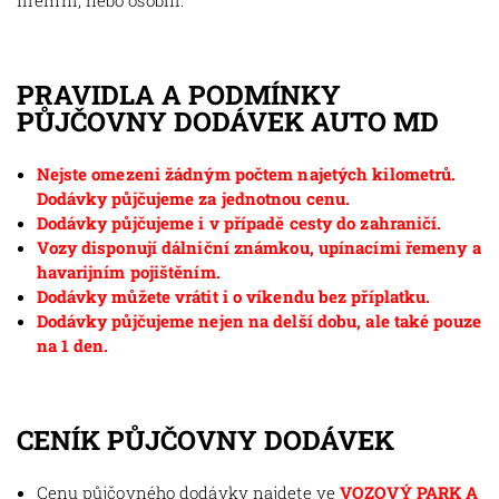
firemní, nebo osobní.
PRAVIDLA A PODMÍNKY
PŮJČOVNY DODÁVEK AUTO MD
Nejste omezeni žádným počtem najetých kilometrů.
Dodávky půjčujeme za jednotnou cenu.
Dodávky půjčujeme i v případě cesty do zahraničí.
Vozy disponují dálniční známkou, upínacími řemeny a
havarijním pojištěním.
Dodávky můžete vrátit i o víkendu bez příplatku.
Dodávky půjčujeme nejen na delší dobu, ale také pouze
na 1 den.
CENÍK PŮJČOVNY DODÁVEK
Cenu půjčovného dodávky najdete ve
VOZOVÝ PARK A