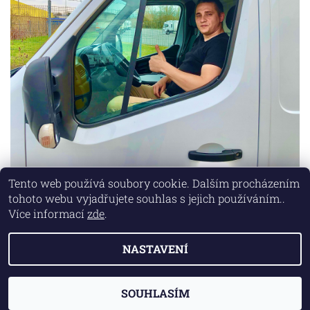
Tento web používá soubory cookie. Dalším procházením
tohoto webu vyjadřujete souhlas s jejich používáním..
Lokality
|
Marketing zajišťuje společnost X-VISION
Více informací
zde
.
NASTAVENÍ
2026 © AUTO MD, všechna práva vyhrazena
Vytvořil Shoptet
SOUHLASÍM