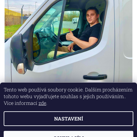
Tento web používá soubory cookie. Dalším procházením
tohoto webu vyjadřujete souhlas s jejich používáním..
Lokality
|
Marketing zajišťuje společnost X-VISION
Více informací
zde
.
NASTAVENÍ
2026 © AUTO MD, všechna práva vyhrazena
Vytvořil Shoptet