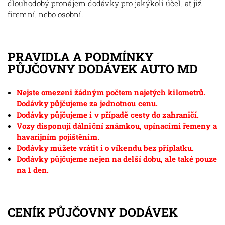
dlouhodobý pronájem dodávky pro jakýkoli účel, ať již
firemní, nebo osobní.
PRAVIDLA A PODMÍNKY
PŮJČOVNY DODÁVEK AUTO MD
Nejste omezeni žádným počtem najetých kilometrů.
Dodávky půjčujeme za jednotnou cenu.
Dodávky půjčujeme i v případě cesty do zahraničí.
Vozy disponují dálniční známkou, upínacími řemeny a
havarijním pojištěním.
Dodávky můžete vrátit i o víkendu bez příplatku.
Dodávky půjčujeme nejen na delší dobu, ale také pouze
na 1 den.
CENÍK PŮJČOVNY DODÁVEK