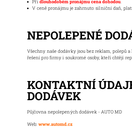
Při
dlouhodobém pronájmu cena dohodou
.
V ceně pronájmu je zahrnuto: silniční daň, pla
NEPOLEPENÉ DOD
Všechny naše dodávky jsou bez reklam, polepů a l
řešení pro firmy i soukromé osoby, kteří chtějí re
KONTAKTNÍ ÚDAJ
DODÁVEK
Půjčovna nepolepených dodávek - AUTO MD
Web:
www.automd.cz