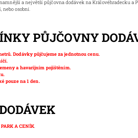
znamnější a největší půjčovna dodávek na Královéhradecku a 
, nebo osobní.
MÍNKY PŮJČOVNY DODÁ
etrů. Dodávky půjčujeme za jednotnou cenu.
ičí.
emeny a havarijním pojištěním.
ku.
ké pouze na 1 den.
 DODÁVEK
PARK A CENÍK
.