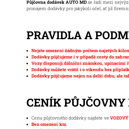
Půjčovna dodávek AUTO MD
se řadí mezi nejvý
pronájem dodávky pro jakýkoli účel, ať již firemní
PRAVIDLA A POD
Nejste omezeni žádným počtem najetých kilom
Dodávky půjčujeme i v případě cesty do zahran
Vozy disponují dálniční známkou, upínacími ř
Dodávky můžete vrátit i o víkendu bez příplat
Dodávky půjčujeme nejen na delší dobu, ale ta
CENÍK PŮJČOVNY
Cenu půjčovného dodávky najdete ve
VOZOVÝ 
Bez omezení km
.