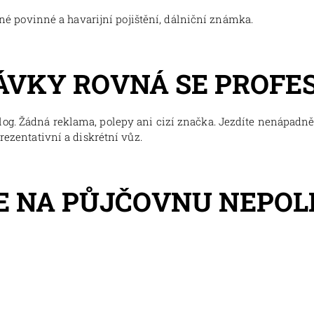
tné povinné a havarijní pojištění, dálniční známka.
ÁVKY ROVNÁ SE PROFE
og. Žádná reklama, polepy ani cizí značka. Jezdíte nenápadně,
prezentativní a diskrétní vůz.
E NA PŮJČOVNU NEPO