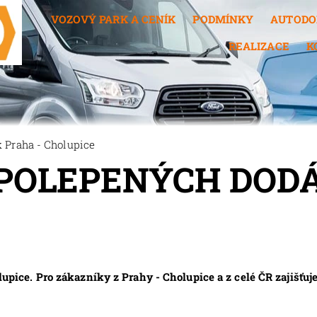
VOZOVÝ PARK A CENÍK
PODMÍNKY
AUTODO
REALIZACE
K
Praha - Cholupice
POLEPENÝCH DODÁ
ice. Pro zákazníky z Prahy - Cholupice a z celé ČR zajiš