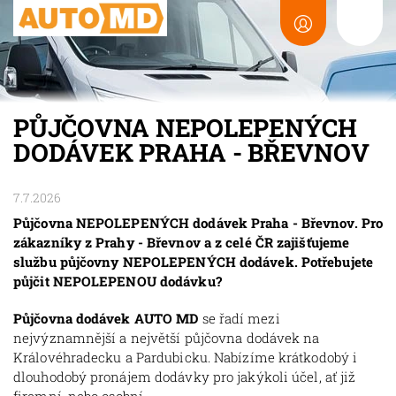
PŮJČOVNA NEPOLEPENÝCH
DODÁVEK PRAHA - BŘEVNOV
7.7.2026
Půjčovna NEPOLEPENÝCH dodávek Praha - Břevnov. Pro
zákazníky z Prahy - Břevnov a z celé ČR zajišťujeme
službu půjčovny NEPOLEPENÝCH dodávek. Potřebujete
půjčit NEPOLEPENOU dodávku?
Půjčovna dodávek AUTO MD
se řadí mezi
nejvýznamnější a největší půjčovna dodávek na
Královéhradecku a Pardubicku. Nabízíme krátkodobý i
dlouhodobý pronájem dodávky pro jakýkoli účel, ať již