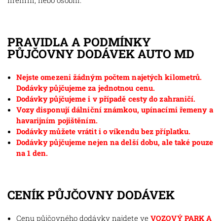
firemní, nebo osobní.
PRAVIDLA A PODMÍNKY
PŮJČOVNY DODÁVEK AUTO MD
Nejste omezeni žádným počtem najetých kilometrů.
Dodávky půjčujeme za jednotnou cenu.
Dodávky půjčujeme i v případě cesty do zahraničí.
Vozy disponují dálniční známkou, upínacími řemeny a
havarijním pojištěním.
Dodávky můžete vrátit i o víkendu bez příplatku.
Dodávky půjčujeme nejen na delší dobu, ale také pouze
na 1 den.
CENÍK PŮJČOVNY DODÁVEK
Cenu půjčovného dodávky najdete ve
VOZOVÝ PARK A