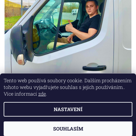
Tento web používá soubory cookie. Dalším procházením
tohoto webu vyjadřujete souhlas s jejich používáním..
Lokality
|
Marketing zajišťuje společnost X-VISION
Více informací
zde
.
NASTAVENÍ
2026 © AUTO MD, všechna práva vyhrazena
Vytvořil Shoptet
SOUHLASÍM