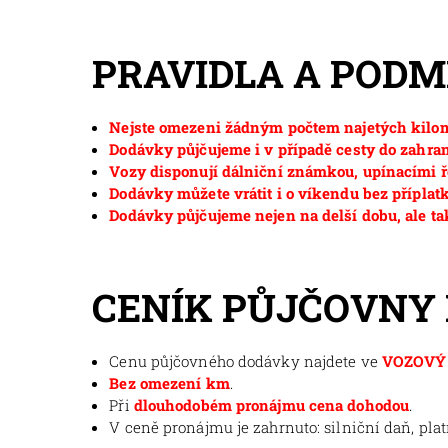
PRAVIDLA A POD
Nejste omezeni žádným počtem najetých kilom
Dodávky půjčujeme i v případě cesty do zahran
Vozy disponují dálniční známkou, upínacími ř
Dodávky můžete vrátit i o víkendu bez příplat
Dodávky půjčujeme nejen na delší dobu, ale ta
CENÍK PŮJČOVNY
Cenu půjčovného dodávky najdete ve
VOZOVÝ 
Bez omezení km
.
Při
dlouhodobém pronájmu cena dohodou
.
V ceně pronájmu je zahrnuto: silniční daň, pla