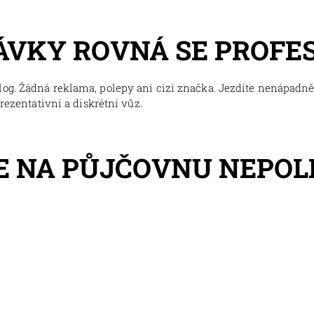
ÁVKY ROVNÁ SE PROFE
og. Žádná reklama, polepy ani cizí značka. Jezdíte nenápadně,
prezentativní a diskrétní vůz.
E NA PŮJČOVNU NEPO