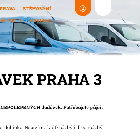
PRAVA
STĚHOVÁNÍ
ONTAKTY
KARIÉRA
VEK PRAHA 3
y NEPOLEPENÝCH dodávek. Potřebujete půjčit
Pardubicku. Nabízíme krátkodobý i dlouhodobý