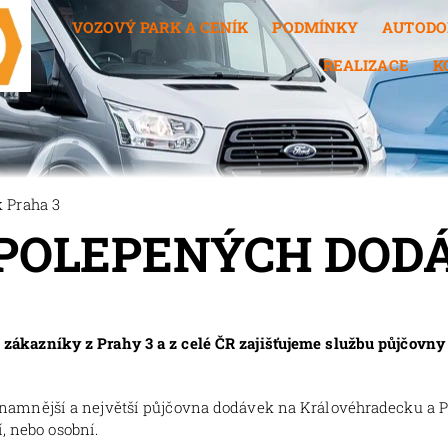
VOZOVÝ PARK A CENÍK
PODMÍNKY
AUTODO
REALIZACE
K
 Praha 3
POLEPENÝCH DODÁ
ákazníky z Prahy 3 a z celé ČR zajišťujeme službu půjčovn
znamnější a největší půjčovna dodávek na Královéhradecku a 
, nebo osobní.