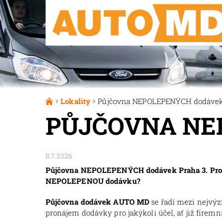
Lokality
Půjčovna NEPOLEPENÝCH dodávek
PŮJČOVNA NE
8.7.2026
Půjčovna NEPOLEPENÝCH dodávek Praha 3. Pro z
NEPOLEPENOU dodávku?
Půjčovna dodávek AUTO MD
se řadí mezi nejvý
pronájem dodávky pro jakýkoli účel, ať již firemní