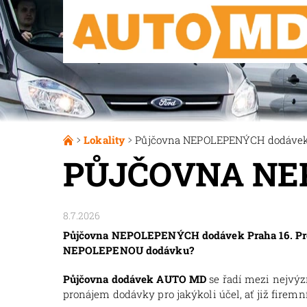
Lokality
Půjčovna NEPOLEPENÝCH dodávek 
PŮJČOVNA NE
8.7.2026
Půjčovna NEPOLEPENÝCH dodávek Praha 16. Pro z
NEPOLEPENOU dodávku?
Půjčovna dodávek AUTO MD
se řadí mezi nejvý
pronájem dodávky pro jakýkoli účel, ať již firemní