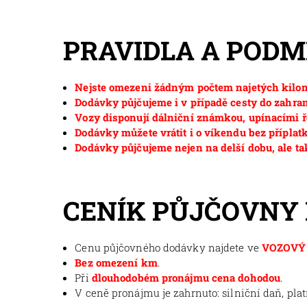
PRAVIDLA A POD
Nejste omezeni žádným počtem najetých kilom
Dodávky půjčujeme i v případě cesty do zahran
Vozy disponují dálniční známkou, upínacími ř
Dodávky můžete vrátit i o víkendu bez příplat
Dodávky půjčujeme nejen na delší dobu, ale ta
CENÍK PŮJČOVNY
Cenu půjčovného dodávky najdete ve
VOZOVÝ 
Bez omezení km
.
Při
dlouhodobém pronájmu cena dohodou
.
V ceně pronájmu je zahrnuto: silniční daň, pla