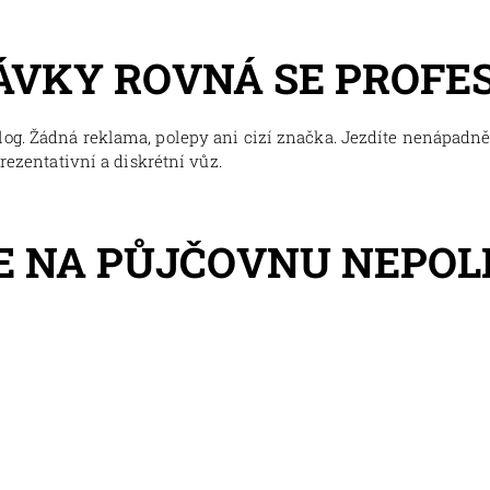
ÁVKY ROVNÁ SE PROFE
og. Žádná reklama, polepy ani cizí značka. Jezdíte nenápadně,
prezentativní a diskrétní vůz.
E NA PŮJČOVNU NEPO