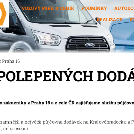
VOZOVÝ PARK A CENÍK
PODMÍNKY
AUTODO
REALIZACE
K
Praha 16
POLEPENÝCH DODÁ
ákazníky z Prahy 16 a z celé ČR zajišťujeme službu půjčo
znamnější a největší půjčovna dodávek na Královéhradecku a 
, nebo osobní.