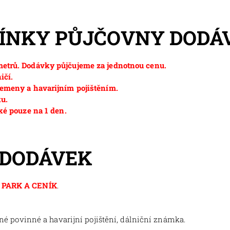
MÍNKY PŮJČOVNY DODÁ
etrů. Dodávky půjčujeme za jednotnou cenu.
ičí.
emeny a havarijním pojištěním.
ku.
ké pouze na 1 den.
 DODÁVEK
PARK A CENÍK
.
tné povinné a havarijní pojištění, dálniční známka.