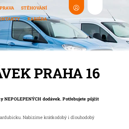
PRAVA
STĚHOVÁNÍ
ONTAKTY
KARIÉRA
VEK PRAHA 16
vny NEPOLEPENÝCH dodávek. Potřebujete půjčit
Pardubicku. Nabízíme krátkodobý i dlouhodobý