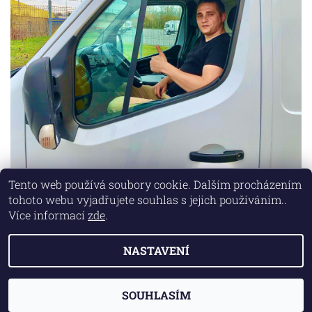
Tento web používá soubory cookie. Dalším procházením
tohoto webu vyjadřujete souhlas s jejich používáním..
Lokality
|
Marketing zajišťuje společnost X-VISION
Více informací
zde
.
NASTAVENÍ
2026 © AUTO MD, všechna práva vyhrazena
Vytvořil Shoptet
SOUHLASÍM