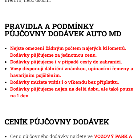
firemní, nebo osobní.
PRAVIDLA A PODMÍNKY
PŮJČOVNY DODÁVEK AUTO MD
Nejste omezeni žádným počtem najetých kilometrů.
Dodávky půjčujeme za jednotnou cenu.
Dodávky půjčujeme i v případě cesty do zahraničí.
Vozy disponují dálniční známkou, upínacími řemeny a
havarijním pojištěním.
Dodávky můžete vrátit i o víkendu bez příplatku.
Dodávky půjčujeme nejen na delší dobu, ale také pouze
na 1 den.
CENÍK PŮJČOVNY DODÁVEK
Cenu půjčovného dodávky najdete ve
VOZOVÝ PARK A