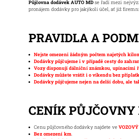
Půjčovna dodávek AUTO MD
se řadí mezi nejvý
pronájem dodávky pro jakýkoli účel, ať již firemní
PRAVIDLA A POD
Nejste omezeni žádným počtem najetých kilom
Dodávky půjčujeme i v případě cesty do zahran
Vozy disponují dálniční známkou, upínacími ř
Dodávky můžete vrátit i o víkendu bez příplat
Dodávky půjčujeme nejen na delší dobu, ale ta
CENÍK PŮJČOVNY
Cenu půjčovného dodávky najdete ve
VOZOVÝ 
Bez omezení km
.