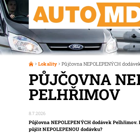
Lokality
Půjčovna NEPOLEPENÝCH dodávek
PŮJČOVNA NE
PELHŘIMOV
8.7.2026
Půjčovna NEPOLEPENÝCH dodávek Pelhřimov. Pro
půjčit NEPOLEPENOU dodávku?