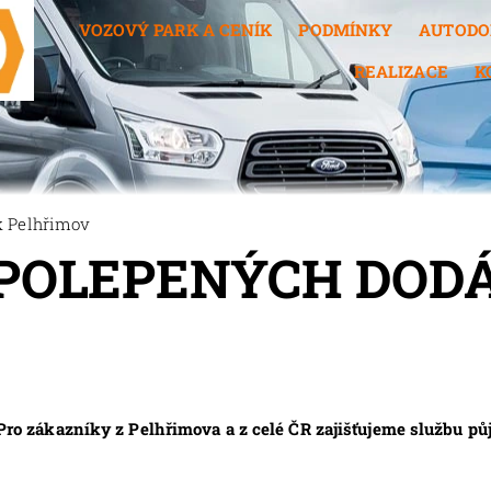
VOZOVÝ PARK A CENÍK
PODMÍNKY
AUTODO
REALIZACE
K
 Pelhřimov
POLEPENÝCH DOD
 zákazníky z Pelhřimova a z celé ČR zajišťujeme službu 