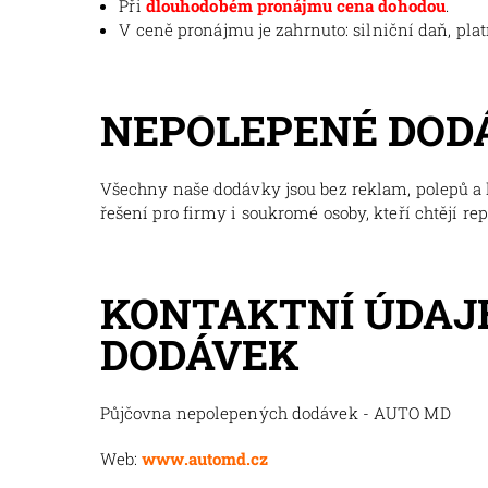
Při
dlouhodobém pronájmu cena dohodou
.
V ceně pronájmu je zahrnuto: silniční daň, pla
NEPOLEPENÉ DOD
Všechny naše dodávky jsou bez reklam, polepů a l
řešení pro firmy i soukromé osoby, kteří chtějí re
KONTAKTNÍ ÚDAJ
DODÁVEK
Půjčovna nepolepených dodávek - AUTO MD
Web:
www.automd.cz