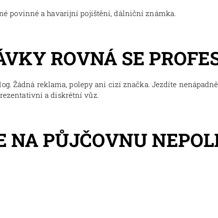
tné povinné a havarijní pojištění, dálniční známka.
ÁVKY ROVNÁ SE PROFE
og. Žádná reklama, polepy ani cizí značka. Jezdíte nenápadně,
prezentativní a diskrétní vůz.
E NA PŮJČOVNU NEPO