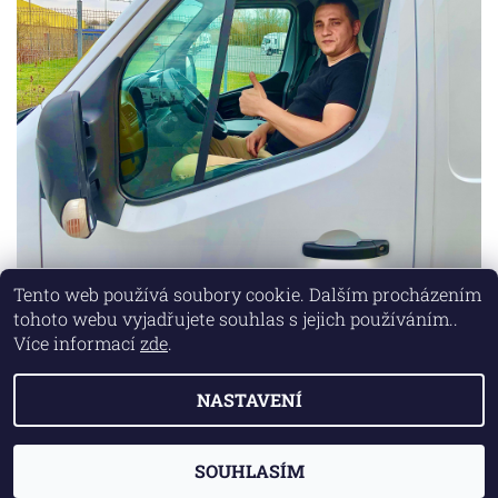
Tento web používá soubory cookie. Dalším procházením
tohoto webu vyjadřujete souhlas s jejich používáním..
Lokality
|
Marketing zajišťuje společnost X-VISION
Více informací
zde
.
NASTAVENÍ
2026 © AUTO MD, všechna práva vyhrazena
Vytvořil Shoptet
SOUHLASÍM