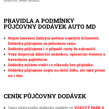
firemní, nebo osobní.
PRAVIDLA A PODMÍNKY
PŮJČOVNY DODÁVEK AUTO MD
Nejste omezeni žádným počtem najetých kilometrů.
Dodávky půjčujeme za jednotnou cenu.
Dodávky půjčujeme i v případě cesty do zahraničí.
Vozy disponují dálniční známkou, upínacími řemeny a
havarijním pojištěním.
Dodávky můžete vrátit i o víkendu bez příplatku.
Dodávky půjčujeme nejen na delší dobu, ale také pouze
na 1 den.
CENÍK PŮJČOVNY DODÁVEK
Cenu půjčovného dodávky najdete ve
VOZOVÝ PARK A