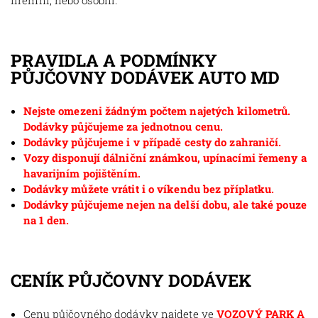
firemní, nebo osobní.
PRAVIDLA A PODMÍNKY
PŮJČOVNY DODÁVEK AUTO MD
Nejste omezeni žádným počtem najetých kilometrů.
Dodávky půjčujeme za jednotnou cenu.
Dodávky půjčujeme i v případě cesty do zahraničí.
Vozy disponují dálniční známkou, upínacími řemeny a
havarijním pojištěním.
Dodávky můžete vrátit i o víkendu bez příplatku.
Dodávky půjčujeme nejen na delší dobu, ale také pouze
na 1 den.
CENÍK PŮJČOVNY DODÁVEK
Cenu půjčovného dodávky najdete ve
VOZOVÝ PARK A