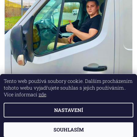
Tento web používá soubory cookie. Dalším procházením
tohoto webu vyjadřujete souhlas s jejich používáním..
Lokality
|
Marketing zajišťuje společnost X-VISION
Více informací
zde
.
NASTAVENÍ
2026 © AUTO MD, všechna práva vyhrazena
Vytvořil Shoptet
SOUHLASÍM