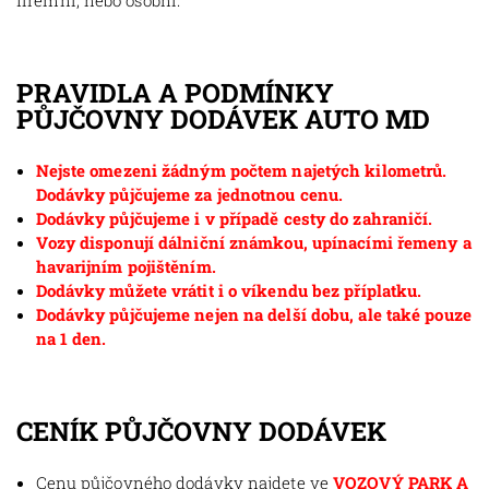
firemní, nebo osobní.
PRAVIDLA A PODMÍNKY
PŮJČOVNY DODÁVEK AUTO MD
Nejste omezeni žádným počtem najetých kilometrů.
Dodávky půjčujeme za jednotnou cenu.
Dodávky půjčujeme i v případě cesty do zahraničí.
Vozy disponují dálniční známkou, upínacími řemeny a
havarijním pojištěním.
Dodávky můžete vrátit i o víkendu bez příplatku.
Dodávky půjčujeme nejen na delší dobu, ale také pouze
na 1 den.
CENÍK PŮJČOVNY DODÁVEK
Cenu půjčovného dodávky najdete ve
VOZOVÝ PARK A