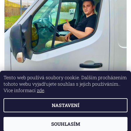
Tento web používá soubory cookie. Dalším procházením
tohoto webu vyjadřujete souhlas s jejich používáním..
Lokality
|
Marketing zajišťuje společnost X-VISION
Více informací
zde
.
NASTAVENÍ
2026 © AUTO MD, všechna práva vyhrazena
Vytvořil Shoptet
SOUHLASÍM