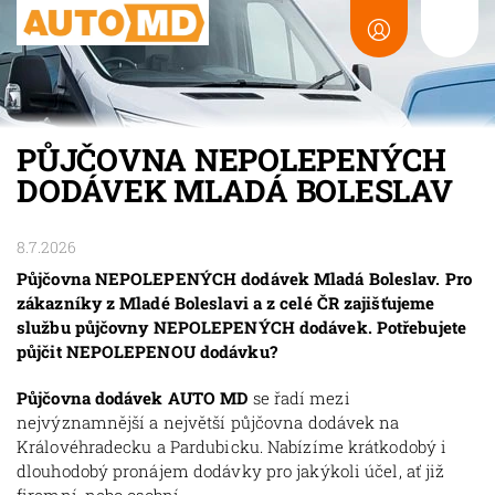
PŮJČOVNA NEPOLEPENÝCH
DODÁVEK MLADÁ BOLESLAV
8.7.2026
Půjčovna NEPOLEPENÝCH dodávek Mladá Boleslav. Pro
zákazníky z Mladé Boleslavi a z celé ČR zajišťujeme
službu půjčovny NEPOLEPENÝCH dodávek. Potřebujete
půjčit NEPOLEPENOU dodávku?
Půjčovna dodávek AUTO MD
se řadí mezi
nejvýznamnější a největší půjčovna dodávek na
Královéhradecku a Pardubicku. Nabízíme krátkodobý i
dlouhodobý pronájem dodávky pro jakýkoli účel, ať již