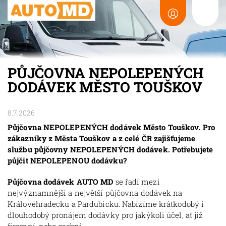
PŮJČOVNA NEPOLEPENÝCH
DODÁVEK MĚSTO TOUŠKOV
8.7.2026
Půjčovna NEPOLEPENÝCH dodávek Město Touškov. Pro
zákazníky z Města Touškov a z celé ČR zajišťujeme
službu půjčovny NEPOLEPENÝCH dodávek. Potřebujete
půjčit NEPOLEPENOU dodávku?
Půjčovna dodávek AUTO MD
se řadí mezi
nejvýznamnější a největší půjčovna dodávek na
Královéhradecku a Pardubicku. Nabízíme krátkodobý i
dlouhodobý pronájem dodávky pro jakýkoli účel, ať již