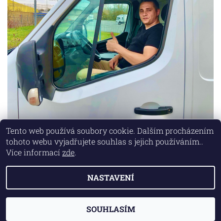
Tento web používá soubory cookie. Dalším procházením
tohoto webu vyjadřujete souhlas s jejich používáním..
Lokality
|
Marketing zajišťuje společnost X-VISION
Více informací
zde
.
NASTAVENÍ
2026 © AUTO MD, všechna práva vyhrazena
Vytvořil Shoptet
SOUHLASÍM