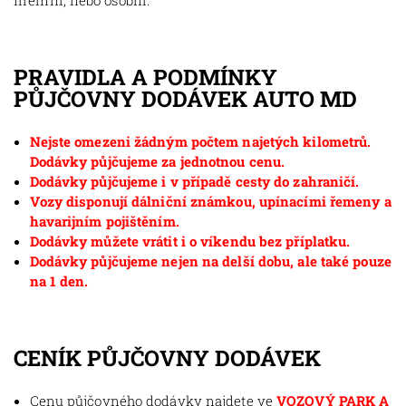
firemní, nebo osobní.
PRAVIDLA A PODMÍNKY
PŮJČOVNY DODÁVEK AUTO MD
Nejste omezeni žádným počtem najetých kilometrů.
Dodávky půjčujeme za jednotnou cenu.
Dodávky půjčujeme i v případě cesty do zahraničí.
Vozy disponují dálniční známkou, upínacími řemeny a
havarijním pojištěním.
Dodávky můžete vrátit i o víkendu bez příplatku.
Dodávky půjčujeme nejen na delší dobu, ale také pouze
na 1 den.
CENÍK PŮJČOVNY DODÁVEK
Cenu půjčovného dodávky najdete ve
VOZOVÝ PARK A