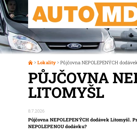
Lokality
Půjčovna NEPOLEPENÝCH dodávek
PŮJČOVNA NE
LITOMYŠL
8.7.2026
Půjčovna NEPOLEPENÝCH dodávek Litomyšl. Pro z
NEPOLEPENOU dodávku?