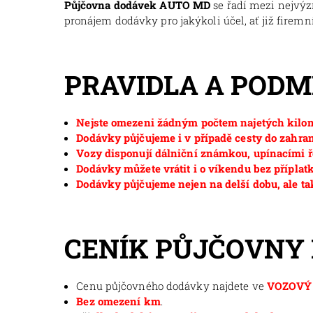
Půjčovna dodávek AUTO MD
se řadí mezi nejvý
pronájem dodávky pro jakýkoli účel, ať již firemní
PRAVIDLA A POD
Nejste omezeni žádným počtem najetých kilom
Dodávky půjčujeme i v případě cesty do zahran
Vozy disponují dálniční známkou, upínacími ř
Dodávky můžete vrátit i o víkendu bez příplat
Dodávky půjčujeme nejen na delší dobu, ale ta
CENÍK PŮJČOVNY
Cenu půjčovného dodávky najdete ve
VOZOVÝ 
Bez omezení km
.