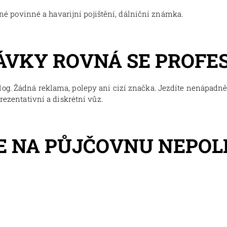
tné povinné a havarijní pojištění, dálniční známka.
ÁVKY ROVNÁ SE PROFE
og. Žádná reklama, polepy ani cizí značka. Jezdíte nenápadně,
prezentativní a diskrétní vůz.
E NA PŮJČOVNU NEPO