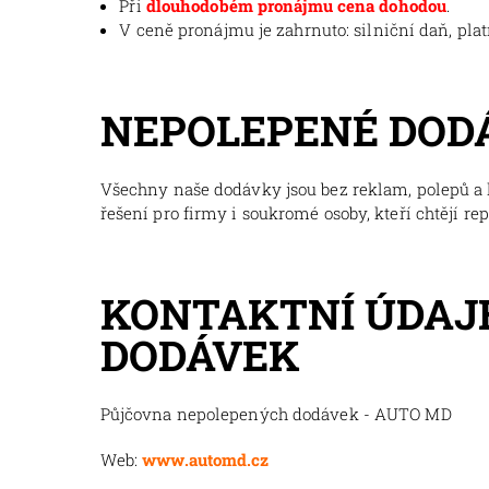
Při
dlouhodobém pronájmu cena dohodou
.
V ceně pronájmu je zahrnuto: silniční daň, pla
NEPOLEPENÉ DOD
Všechny naše dodávky jsou bez reklam, polepů a l
řešení pro firmy i soukromé osoby, kteří chtějí re
KONTAKTNÍ ÚDAJ
DODÁVEK
Půjčovna nepolepených dodávek - AUTO MD
Web:
www.automd.cz