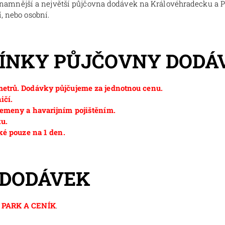
znamnější a největší půjčovna dodávek na Královéhradecku a 
, nebo osobní.
MÍNKY PŮJČOVNY DODÁ
etrů. Dodávky půjčujeme za jednotnou cenu.
ičí.
emeny a havarijním pojištěním.
ku.
ké pouze na 1 den.
 DODÁVEK
PARK A CENÍK
.