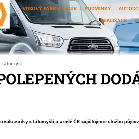
VOZOVÝ PARK A CENÍK
PODMÍNKY
AUTODO
REALIZACE
K
 Litomyšl
POLEPENÝCH DOD
ákazníky z Litomyšli a z celé ČR zajišťujeme službu půjč