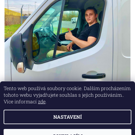
Tento web používá soubory cookie. Dalším procházením
tohoto webu vyjadřujete souhlas s jejich používáním..
Lokality
|
Marketing zajišťuje společnost X-VISION
Více informací
zde
.
NASTAVENÍ
2026 © AUTO MD, všechna práva vyhrazena
Vytvořil Shoptet