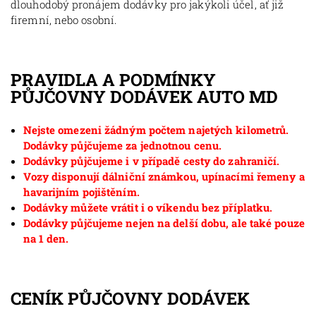
dlouhodobý pronájem dodávky pro jakýkoli účel, ať již
firemní, nebo osobní.
PRAVIDLA A PODMÍNKY
PŮJČOVNY DODÁVEK AUTO MD
Nejste omezeni žádným počtem najetých kilometrů.
Dodávky půjčujeme za jednotnou cenu.
Dodávky půjčujeme i v případě cesty do zahraničí.
Vozy disponují dálniční známkou, upínacími řemeny a
havarijním pojištěním.
Dodávky můžete vrátit i o víkendu bez příplatku.
Dodávky půjčujeme nejen na delší dobu, ale také pouze
na 1 den.
CENÍK PŮJČOVNY DODÁVEK