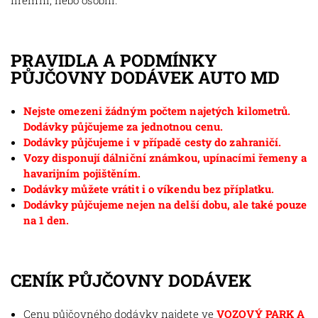
firemní, nebo osobní.
PRAVIDLA A PODMÍNKY
PŮJČOVNY DODÁVEK AUTO MD
Nejste omezeni žádným počtem najetých kilometrů.
Dodávky půjčujeme za jednotnou cenu.
Dodávky půjčujeme i v případě cesty do zahraničí.
Vozy disponují dálniční známkou, upínacími řemeny a
havarijním pojištěním.
Dodávky můžete vrátit i o víkendu bez příplatku.
Dodávky půjčujeme nejen na delší dobu, ale také pouze
na 1 den.
CENÍK PŮJČOVNY DODÁVEK
Cenu půjčovného dodávky najdete ve
VOZOVÝ PARK A