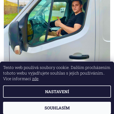
Tento web používá soubory cookie. Dalším procházením
tohoto webu vyjadřujete souhlas s jejich používáním..
Lokality
|
Marketing zajišťuje společnost X-VISION
Více informací
zde
.
NASTAVENÍ
2026 © AUTO MD, všechna práva vyhrazena
Vytvořil Shoptet
SOUHLASÍM