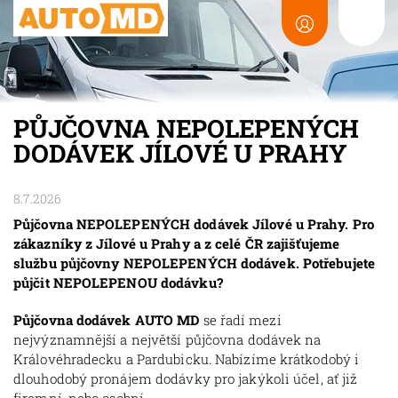
PŮJČOVNA NEPOLEPENÝCH
DODÁVEK JÍLOVÉ U PRAHY
8.7.2026
Půjčovna NEPOLEPENÝCH dodávek Jílové u Prahy. Pro
zákazníky z Jílové u Prahy a z celé ČR zajišťujeme
službu půjčovny NEPOLEPENÝCH dodávek. Potřebujete
půjčit NEPOLEPENOU dodávku?
Půjčovna dodávek AUTO MD
se řadí mezi
nejvýznamnější a největší půjčovna dodávek na
Královéhradecku a Pardubicku. Nabízíme krátkodobý i
dlouhodobý pronájem dodávky pro jakýkoli účel, ať již