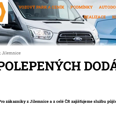
VOZOVÝ PARK A CENÍK
PODMÍNKY
AUTODO
REALIZACE
K
 Jilemnice
POLEPENÝCH DOD
 zákazníky z Jilemnice a z celé ČR zajišťujeme službu pů