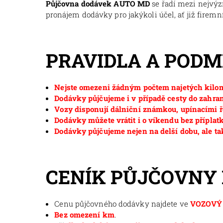
Půjčovna dodávek AUTO MD
se řadí mezi nejvý
pronájem dodávky pro jakýkoli účel, ať již firemní
PRAVIDLA A POD
Nejste omezeni žádným počtem najetých kilom
Dodávky půjčujeme i v případě cesty do zahran
Vozy disponují dálniční známkou, upínacími ř
Dodávky můžete vrátit i o víkendu bez příplat
Dodávky půjčujeme nejen na delší dobu, ale ta
CENÍK PŮJČOVNY
Cenu půjčovného dodávky najdete ve
VOZOVÝ 
Bez omezení km
.