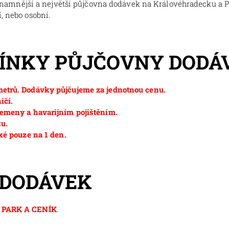
znamnější a největší půjčovna dodávek na Královéhradecku a 
, nebo osobní.
MÍNKY PŮJČOVNY DODÁ
etrů. Dodávky půjčujeme za jednotnou cenu.
ičí.
emeny a havarijním pojištěním.
ku.
ké pouze na 1 den.
 DODÁVEK
PARK A CENÍK
.