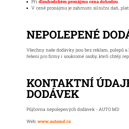
Při
dlouhodobém pronájmu cena dohodou
.
V ceně pronájmu je zahrnuto: silniční daň, pla
NEPOLEPENÉ DOD
Všechny naše dodávky jsou bez reklam, polepů a l
řešení pro firmy i soukromé osoby, kteří chtějí re
KONTAKTNÍ ÚDAJ
DODÁVEK
Půjčovna nepolepených dodávek - AUTO MD
Web:
www.automd.cz