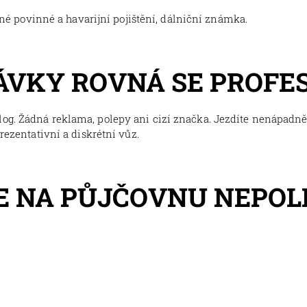
tné povinné a havarijní pojištění, dálniční známka.
ÁVKY ROVNÁ SE PROFE
og. Žádná reklama, polepy ani cizí značka. Jezdíte nenápadně,
prezentativní a diskrétní vůz.
E NA PŮJČOVNU NEPO