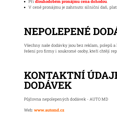
Při
dlouhodobém pronájmu cena dohodou
.
V ceně pronájmu je zahrnuto: silniční daň, pla
NEPOLEPENÉ DOD
Všechny naše dodávky jsou bez reklam, polepů a l
řešení pro firmy i soukromé osoby, kteří chtějí re
KONTAKTNÍ ÚDAJ
DODÁVEK
Půjčovna nepolepených dodávek - AUTO MD
Web:
www.automd.cz