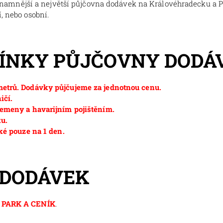
znamnější a největší půjčovna dodávek na Královéhradecku a 
, nebo osobní.
MÍNKY PŮJČOVNY DODÁ
etrů. Dodávky půjčujeme za jednotnou cenu.
ičí.
emeny a havarijním pojištěním.
ku.
ké pouze na 1 den.
 DODÁVEK
PARK A CENÍK
.