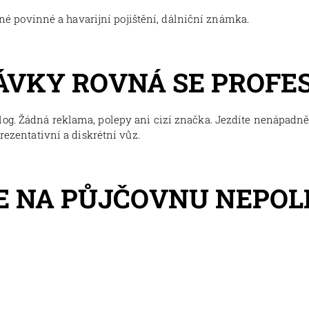
tné povinné a havarijní pojištění, dálniční známka.
ÁVKY ROVNÁ SE PROFE
og. Žádná reklama, polepy ani cizí značka. Jezdíte nenápadně,
prezentativní a diskrétní vůz.
E NA PŮJČOVNU NEPO