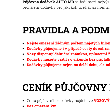
Půjčovna dodávek AUTO MD
se řadí mezi nejvý
pronájem dodávky pro jakýkoli účel, ať již firemní
PRAVIDLA A POD
Nejste omezeni žádným počtem najetých kilom
Dodávky půjčujeme i v případě cesty do zahran
Vozy disponují dálniční známkou, upínacími ř
Dodávky můžete vrátit i o víkendu bez příplat
Dodávky půjčujeme nejen na delší dobu, ale ta
CENÍK PŮJČOVNY
Cenu půjčovného dodávky najdete ve
VOZOVÝ 
Bez omezení km
.