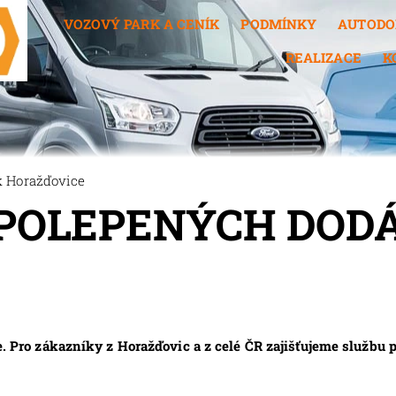
VOZOVÝ PARK A CENÍK
PODMÍNKY
AUTODO
REALIZACE
K
 Horažďovice
POLEPENÝCH DOD
ro zákazníky z Horažďovic a z celé ČR zajišťujeme služb