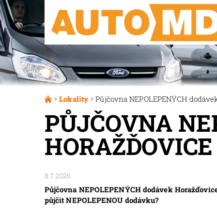
Lokality
Půjčovna NEPOLEPENÝCH dodávek
PŮJČOVNA NE
HORAŽĎOVICE
8.7.2026
Půjčovna NEPOLEPENÝCH dodávek Horažďovice. P
půjčit NEPOLEPENOU dodávku?