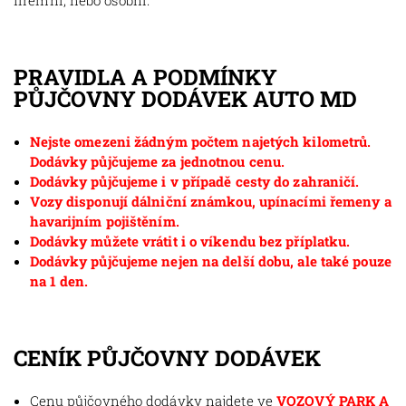
firemní, nebo osobní.
PRAVIDLA A PODMÍNKY
PŮJČOVNY DODÁVEK AUTO MD
Nejste omezeni žádným počtem najetých kilometrů.
Dodávky půjčujeme za jednotnou cenu.
Dodávky půjčujeme i v případě cesty do zahraničí.
Vozy disponují dálniční známkou, upínacími řemeny a
havarijním pojištěním.
Dodávky můžete vrátit i o víkendu bez příplatku.
Dodávky půjčujeme nejen na delší dobu, ale také pouze
na 1 den.
CENÍK PŮJČOVNY DODÁVEK
Cenu půjčovného dodávky najdete ve
VOZOVÝ PARK A