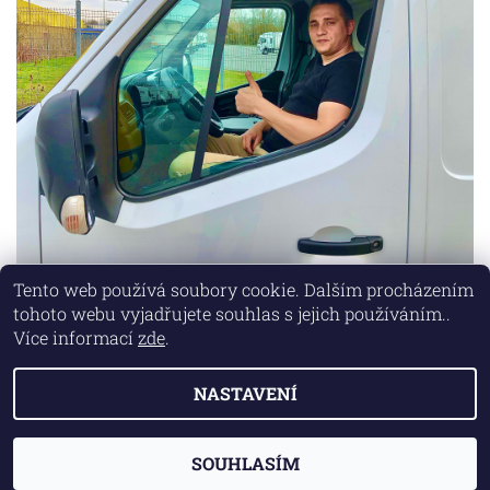
Tento web používá soubory cookie. Dalším procházením
tohoto webu vyjadřujete souhlas s jejich používáním..
Lokality
|
Marketing zajišťuje společnost X-VISION
Více informací
zde
.
NASTAVENÍ
2026 © AUTO MD, všechna práva vyhrazena
Vytvořil Shoptet
SOUHLASÍM