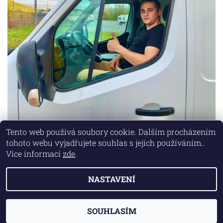
Tento web používá soubory cookie. Dalším procházením
tohoto webu vyjadřujete souhlas s jejich používáním..
Lokality
|
Marketing zajišťuje společnost X-VISION
Více informací
zde
.
NASTAVENÍ
2026 © AUTO MD, všechna práva vyhrazena
Vytvořil Shoptet
SOUHLASÍM