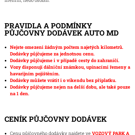
firemní, nebo osobní.
PRAVIDLA A PODMÍNKY
PŮJČOVNY DODÁVEK AUTO MD
Nejste omezeni žádným počtem najetých kilometrů.
Dodávky půjčujeme za jednotnou cenu.
Dodávky půjčujeme i v případě cesty do zahraničí.
Vozy disponují dálniční známkou, upínacími řemeny a
havarijním pojištěním.
Dodávky můžete vrátit i o víkendu bez příplatku.
Dodávky půjčujeme nejen na delší dobu, ale také pouze
na 1 den.
CENÍK PŮJČOVNY DODÁVEK
Cenu půjčovného dodávky najdete ve
VOZOVÝ PARK A