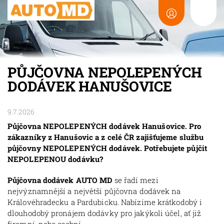
PŮJČOVNA NEPOLEPENÝCH
DODÁVEK HANUŠOVICE
9.7.2026
Půjčovna NEPOLEPENÝCH dodávek Hanušovice. Pro
zákazníky z Hanušovic a z celé ČR zajišťujeme službu
půjčovny NEPOLEPENÝCH dodávek. Potřebujete půjčit
NEPOLEPENOU dodávku?
Půjčovna dodávek AUTO MD
se řadí mezi
nejvýznamnější a největší půjčovna dodávek na
Královéhradecku a Pardubicku. Nabízíme krátkodobý i
dlouhodobý pronájem dodávky pro jakýkoli účel, ať již