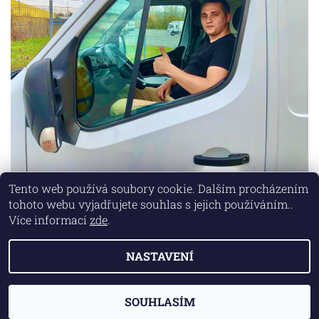
Tento web používá soubory cookie. Dalším procházením
tohoto webu vyjadřujete souhlas s jejich používáním..
Lokality
|
Marketing zajišťuje společnost X-VISION
Více informací
zde
.
NASTAVENÍ
2026 © AUTO MD, všechna práva vyhrazena
Vytvořil Shoptet
SOUHLASÍM