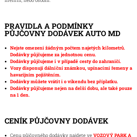
firemní, nebo osobní.
PRAVIDLA A PODMÍNKY
PŮJČOVNY DODÁVEK AUTO MD
Nejste omezeni žádným počtem najetých kilometrů.
Dodávky půjčujeme za jednotnou cenu.
Dodávky půjčujeme i v případě cesty do zahraničí.
Vozy disponují dálniční známkou, upínacími řemeny a
havarijním pojištěním.
Dodávky můžete vrátit i o víkendu bez příplatku.
Dodávky půjčujeme nejen na delší dobu, ale také pouze
na 1 den.
CENÍK PŮJČOVNY DODÁVEK
Cenu půjčovného dodávky najdete ve
VOZOVÝ PARK A