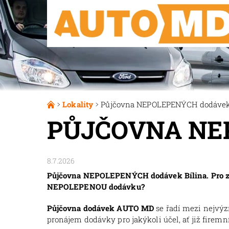
Lokality
Půjčovna NEPOLEPENÝCH dodávek 
PŮJČOVNA NE
8.7.2026
Půjčovna NEPOLEPENÝCH dodávek Bílina. Pro zák
NEPOLEPENOU dodávku?
Půjčovna dodávek AUTO MD
se řadí mezi nejvý
pronájem dodávky pro jakýkoli účel, ať již firemní