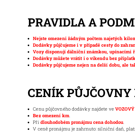
PRAVIDLA A POD
Nejste omezeni žádným počtem najetých kilom
Dodávky půjčujeme i v případě cesty do zahran
Vozy disponují dálniční známkou, upínacími ř
Dodávky můžete vrátit i o víkendu bez příplat
Dodávky půjčujeme nejen na delší dobu, ale ta
CENÍK PŮJČOVNY
Cenu půjčovného dodávky najdete ve
VOZOVÝ 
Bez omezení km
.
Při
dlouhodobém pronájmu cena dohodou
.
V ceně pronájmu je zahrnuto: silniční daň, pla