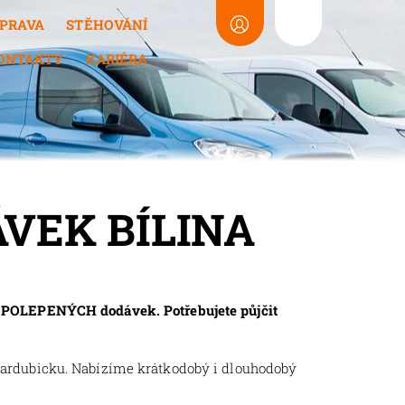
PRAVA
STĚHOVÁNÍ
ONTAKTY
KARIÉRA
VEK BÍLINA
EPOLEPENÝCH dodávek. Potřebujete půjčit
Pardubicku. Nabízíme krátkodobý i dlouhodobý