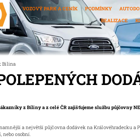
VOZOVÝ PARK A CENÍK
PODMÍNKY
AUTODO
REALIZACE
K
Bílina
POLEPENÝCH DODÁ
azníky z Bíliny a z celé ČR zajišťujeme službu půjčovny N
znamnější a největší půjčovna dodávek na Královéhradecku a 
, nebo osobní.