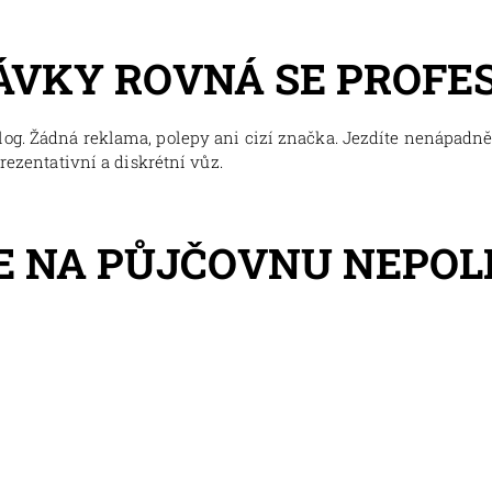
ÁVKY ROVNÁ SE PROFE
og. Žádná reklama, polepy ani cizí značka. Jezdíte nenápadně,
prezentativní a diskrétní vůz.
E NA PŮJČOVNU NEPO