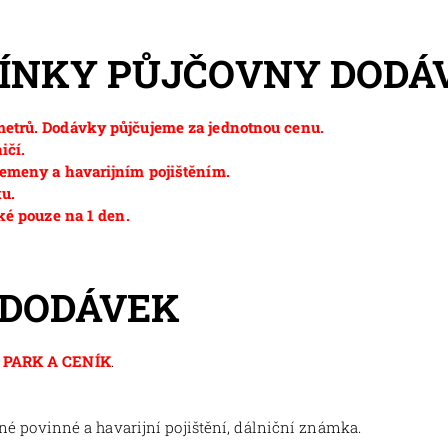
MÍNKY PŮJČOVNY DODÁ
etrů. Dodávky půjčujeme za jednotnou cenu.
ičí.
emeny a havarijním pojištěním.
ku.
ké pouze na 1 den.
 DODÁVEK
PARK A CENÍK
.
tné povinné a havarijní pojištění, dálniční známka.