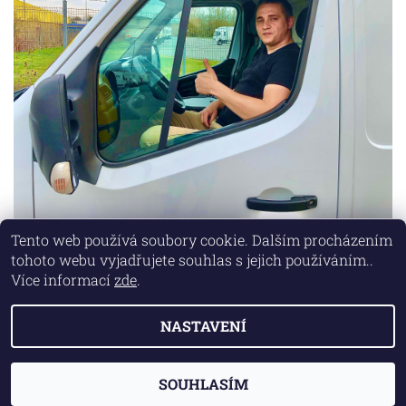
Tento web používá soubory cookie. Dalším procházením
tohoto webu vyjadřujete souhlas s jejich používáním..
Lokality
|
Marketing zajišťuje společnost X-VISION
Více informací
zde
.
NASTAVENÍ
2026 © AUTO MD, všechna práva vyhrazena
Vytvořil Shoptet
SOUHLASÍM