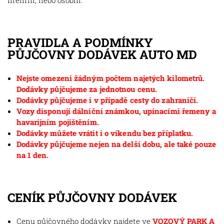
firemní, nebo osobní.
PRAVIDLA A PODMÍNKY
PŮJČOVNY DODÁVEK AUTO MD
Nejste omezeni žádným počtem najetých kilometrů.
Dodávky půjčujeme za jednotnou cenu.
Dodávky půjčujeme i v případě cesty do zahraničí.
Vozy disponují dálniční známkou, upínacími řemeny a
havarijním pojištěním.
Dodávky můžete vrátit i o víkendu bez příplatku.
Dodávky půjčujeme nejen na delší dobu, ale také pouze
na 1 den.
CENÍK PŮJČOVNY DODÁVEK
Cenu půjčovného dodávky najdete ve
VOZOVÝ PARK A