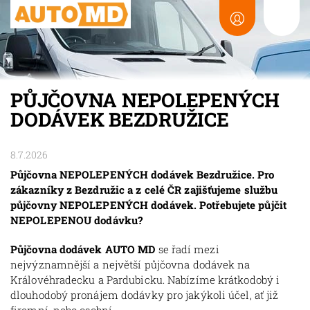
PŮJČOVNA NEPOLEPENÝCH
DODÁVEK BEZDRUŽICE
8.7.2026
Půjčovna NEPOLEPENÝCH dodávek Bezdružice. Pro
zákazníky z Bezdružic a z celé ČR zajišťujeme službu
půjčovny NEPOLEPENÝCH dodávek. Potřebujete půjčit
NEPOLEPENOU dodávku?
Půjčovna dodávek AUTO MD
se řadí mezi
nejvýznamnější a největší půjčovna dodávek na
Královéhradecku a Pardubicku. Nabízíme krátkodobý i
dlouhodobý pronájem dodávky pro jakýkoli účel, ať již