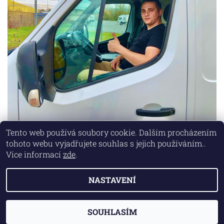
Tento web používá soubory cookie. Dalším procházením
tohoto webu vyjadřujete souhlas s jejich používáním..
Lokality
|
Marketing zajišťuje společnost X-VISION
Více informací
zde
.
NASTAVENÍ
2026 © AUTO MD, všechna práva vyhrazena
Vytvořil Shoptet
SOUHLASÍM