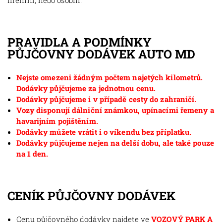
firemní, nebo osobní.
PRAVIDLA A PODMÍNKY
PŮJČOVNY DODÁVEK AUTO MD
Nejste omezeni žádným počtem najetých kilometrů.
Dodávky půjčujeme za jednotnou cenu.
Dodávky půjčujeme i v případě cesty do zahraničí.
Vozy disponují dálniční známkou, upínacími řemeny a
havarijním pojištěním.
Dodávky můžete vrátit i o víkendu bez příplatku.
Dodávky půjčujeme nejen na delší dobu, ale také pouze
na 1 den.
CENÍK PŮJČOVNY DODÁVEK
Cenu půjčovného dodávky najdete ve
VOZOVÝ PARK A