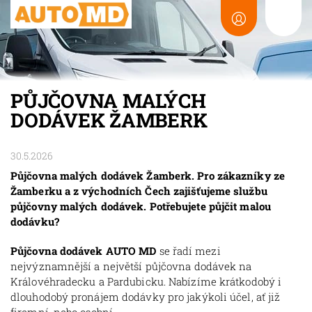
PŮJČOVNA MALÝCH
DODÁVEK ŽAMBERK
30.5.2026
Půjčovna malých dodávek Žamberk. Pro zákazníky ze
Žamberku a z východních Čech zajišťujeme službu
půjčovny malých dodávek. Potřebujete půjčit malou
dodávku?
Půjčovna dodávek AUTO MD
se řadí mezi
nejvýznamnější a největší půjčovna dodávek na
Královéhradecku a Pardubicku. Nabízíme krátkodobý i
dlouhodobý pronájem dodávky pro jakýkoli účel, ať již