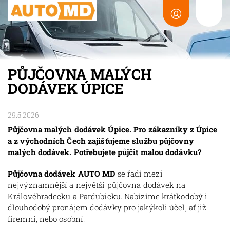
PŮJČOVNA MALÝCH
DODÁVEK ÚPICE
29.5.2026
Půjčovna malých dodávek Úpice. Pro zákazníky z Úpice
a z východních Čech zajišťujeme službu půjčovny
malých dodávek. Potřebujete půjčit malou dodávku?
Půjčovna dodávek AUTO MD
se řadí mezi
nejvýznamnější a největší půjčovna dodávek na
Královéhradecku a Pardubicku. Nabízíme krátkodobý i
dlouhodobý pronájem dodávky pro jakýkoli účel, ať již
firemní, nebo osobní.