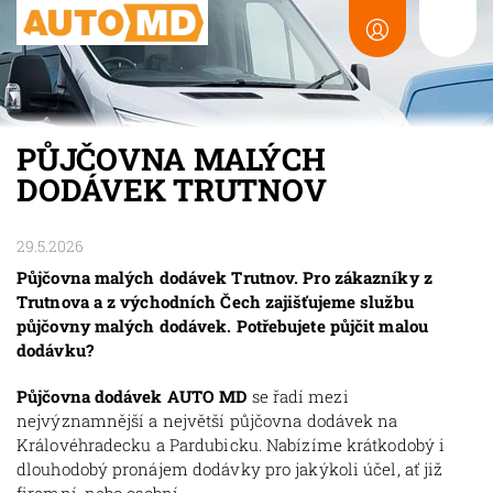
PŮJČOVNA MALÝCH
DODÁVEK TRUTNOV
29.5.2026
Půjčovna malých dodávek Trutnov. Pro zákazníky z
Trutnova a z východních Čech zajišťujeme službu
půjčovny malých dodávek. Potřebujete půjčit malou
dodávku?
Půjčovna dodávek AUTO MD
se řadí mezi
nejvýznamnější a největší půjčovna dodávek na
Královéhradecku a Pardubicku. Nabízíme krátkodobý i
dlouhodobý pronájem dodávky pro jakýkoli účel, ať již