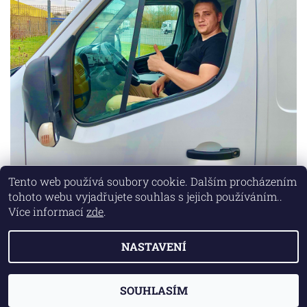
Tento web používá soubory cookie. Dalším procházením
tohoto webu vyjadřujete souhlas s jejich používáním..
Lokality
|
Marketing zajišťuje společnost X-VISION
Více informací
zde
.
NASTAVENÍ
2026 © AUTO MD, všechna práva vyhrazena
Vytvořil Shoptet
SOUHLASÍM