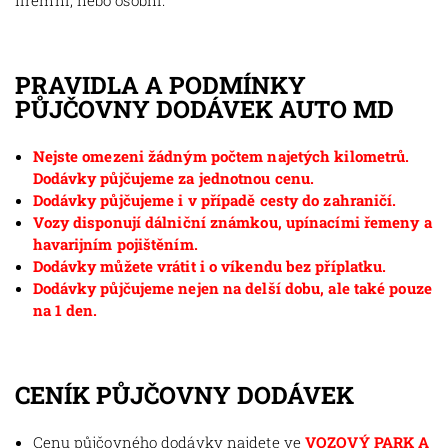
firemní, nebo osobní.
PRAVIDLA A PODMÍNKY
PŮJČOVNY DODÁVEK AUTO MD
Nejste omezeni žádným počtem najetých kilometrů.
Dodávky půjčujeme za jednotnou cenu.
Dodávky půjčujeme i v případě cesty do zahraničí.
Vozy disponují dálniční známkou, upínacími řemeny a
havarijním pojištěním.
Dodávky můžete vrátit i o víkendu bez příplatku.
Dodávky půjčujeme nejen na delší dobu, ale také pouze
na 1 den.
CENÍK PŮJČOVNY DODÁVEK
Cenu půjčovného dodávky najdete ve
VOZOVÝ PARK A