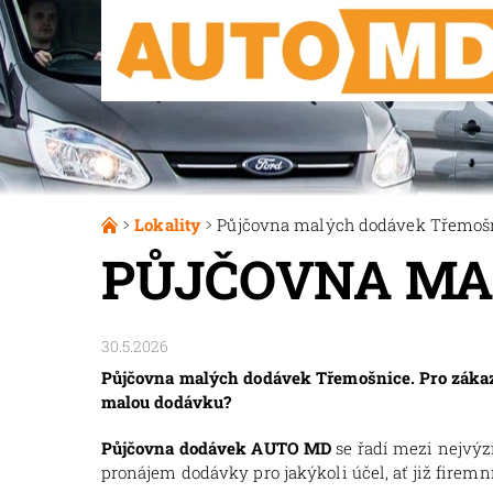
Lokality
Půjčovna malých dodávek Třemoš
PŮJČOVNA MA
30.5.2026
Půjčovna malých dodávek Třemošnice. Pro zákazn
malou dodávku?
Půjčovna dodávek AUTO MD
se řadí mezi nejvý
pronájem dodávky pro jakýkoli účel, ať již firemní