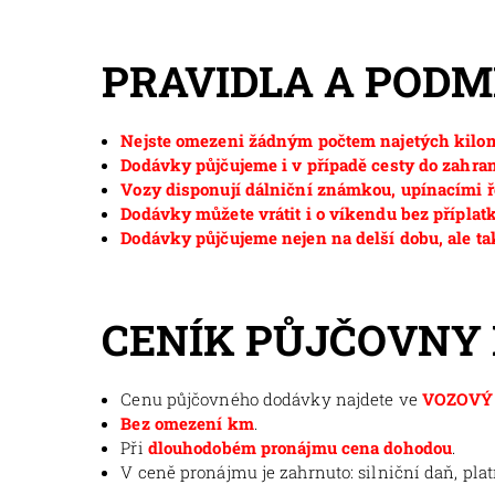
PRAVIDLA A POD
Nejste omezeni žádným počtem najetých kilom
Dodávky půjčujeme i v případě cesty do zahran
Vozy disponují dálniční známkou, upínacími ř
Dodávky můžete vrátit i o víkendu bez příplat
Dodávky půjčujeme nejen na delší dobu, ale ta
CENÍK PŮJČOVNY
Cenu půjčovného dodávky najdete ve
VOZOVÝ 
Bez omezení km
.
Při
dlouhodobém pronájmu cena dohodou
.
V ceně pronájmu je zahrnuto: silniční daň, pla