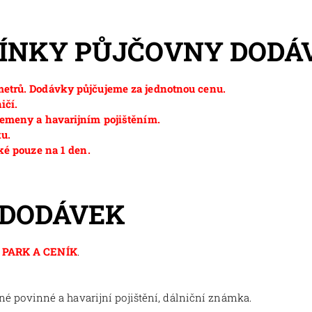
MÍNKY PŮJČOVNY DODÁ
etrů. Dodávky půjčujeme za jednotnou cenu.
ičí.
emeny a havarijním pojištěním.
ku.
ké pouze na 1 den.
 DODÁVEK
PARK A CENÍK
.
tné povinné a havarijní pojištění, dálniční známka.