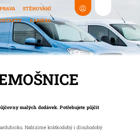
PRAVA
STĚHOVÁNÍ
ONTAKTY
KARIÉRA
ŘEMOŠNICE
ůjčovny malých dodávek. Potřebujete půjčit
Pardubicku. Nabízíme krátkodobý i dlouhodobý