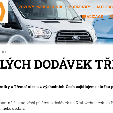
VOZOVÝ PARK A CENÍK
PODMÍNKY
AUTODO
REALIZACE
K
nice
LÝCH DODÁVEK T
íky z Třemošnice a z východních Čech zajišťujeme službu p
znamnější a největší půjčovna dodávek na Královéhradecku a 
, nebo osobní.