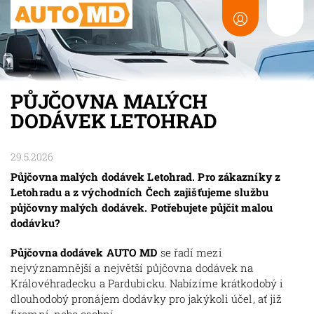
PŮJČOVNA MALÝCH
DODÁVEK LETOHRAD
29.5.2026
Půjčovna malých dodávek Letohrad. Pro zákazníky z
Letohradu a z východních Čech zajišťujeme službu
půjčovny malých dodávek. Potřebujete půjčit malou
dodávku?
Půjčovna dodávek AUTO MD
se řadí mezi
nejvýznamnější a největší půjčovna dodávek na
Královéhradecku a Pardubicku. Nabízíme krátkodobý i
dlouhodobý pronájem dodávky pro jakýkoli účel, ať již