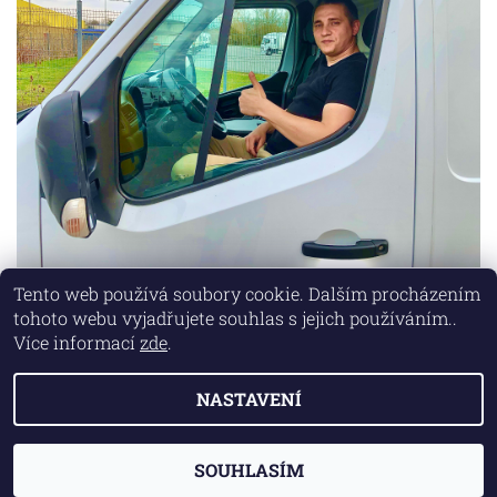
Tento web používá soubory cookie. Dalším procházením
tohoto webu vyjadřujete souhlas s jejich používáním..
Lokality
|
Marketing zajišťuje společnost X-VISION
Více informací
zde
.
NASTAVENÍ
2026 © AUTO MD, všechna práva vyhrazena
Vytvořil Shoptet
SOUHLASÍM