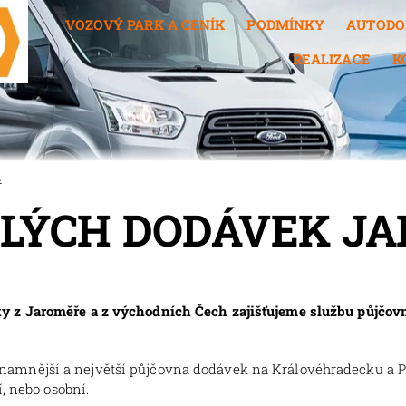
VOZOVÝ PARK A CENÍK
PODMÍNKY
AUTODO
REALIZACE
K
ř
LÝCH DODÁVEK J
 z Jaroměře a z východních Čech zajišťujeme službu půjčovn
znamnější a největší půjčovna dodávek na Královéhradecku a 
, nebo osobní.