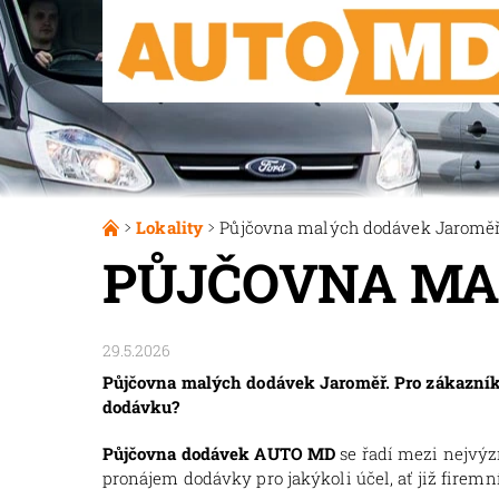
Lokality
Půjčovna malých dodávek Jaromě
PŮJČOVNA MA
29.5.2026
Půjčovna malých dodávek Jaroměř. Pro zákazníky
dodávku?
Půjčovna dodávek AUTO MD
se řadí mezi nejvý
pronájem dodávky pro jakýkoli účel, ať již firemní