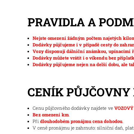
PRAVIDLA A POD
Nejste omezeni žádným počtem najetých kilom
Dodávky půjčujeme i v případě cesty do zahran
Vozy disponují dálniční známkou, upínacími ř
Dodávky můžete vrátit i o víkendu bez příplat
Dodávky půjčujeme nejen na delší dobu, ale ta
CENÍK PŮJČOVNY
Cenu půjčovného dodávky najdete ve
VOZOVÝ 
Bez omezení km
.
Při
dlouhodobém pronájmu cena dohodou
.
V ceně pronájmu je zahrnuto: silniční daň, pla