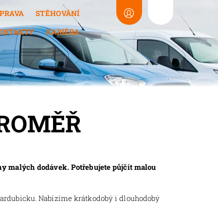
PRAVA
STĚHOVÁNÍ
ONTAKTY
KARIÉRA
AROMĚŘ
y malých dodávek. Potřebujete půjčit malou
Pardubicku. Nabízíme krátkodobý i dlouhodobý