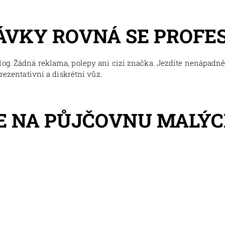
ÁVKY ROVNÁ SE PROFE
og. Žádná reklama, polepy ani cizí značka. Jezdíte nenápadně,
prezentativní a diskrétní vůz.
E NA PŮJČOVNU MALÝC