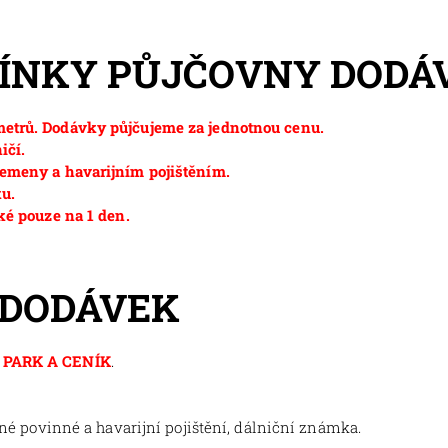
MÍNKY PŮJČOVNY DODÁ
etrů. Dodávky půjčujeme za jednotnou cenu.
ičí.
emeny a havarijním pojištěním.
ku.
ké pouze na 1 den.
 DODÁVEK
PARK A CENÍK
.
tné povinné a havarijní pojištění, dálniční známka.