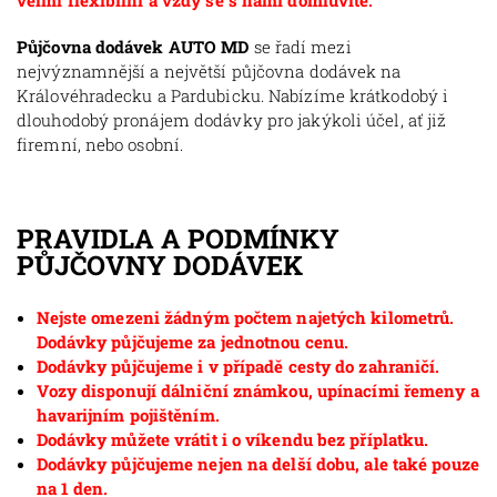
velmi flexibilní a vždy se s námi domluvíte.
Půjčovna dodávek AUTO MD
se řadí mezi
nejvýznamnější a největší půjčovna dodávek na
Královéhradecku a Pardubicku. Nabízíme krátkodobý i
dlouhodobý pronájem dodávky pro jakýkoli účel, ať již
firemní, nebo osobní.
PRAVIDLA A PODMÍNKY
PŮJČOVNY DODÁVEK
Nejste omezeni žádným počtem najetých kilometrů.
Dodávky půjčujeme za jednotnou cenu.
Dodávky půjčujeme i v případě cesty do zahraničí.
Vozy disponují dálniční známkou, upínacími řemeny a
havarijním pojištěním.
Dodávky můžete vrátit i o víkendu bez příplatku.
Dodávky půjčujeme nejen na delší dobu, ale také pouze
na 1 den.