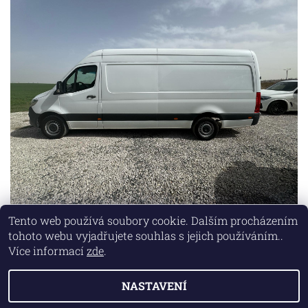
Tento web používá soubory cookie. Dalším procházením
tohoto webu vyjadřujete souhlas s jejich používáním..
Lokality
|
Marketing zajišťuje společnost X-VISION
Více informací
zde
.
NASTAVENÍ
2026 © AUTO MD, všechna práva vyhrazena