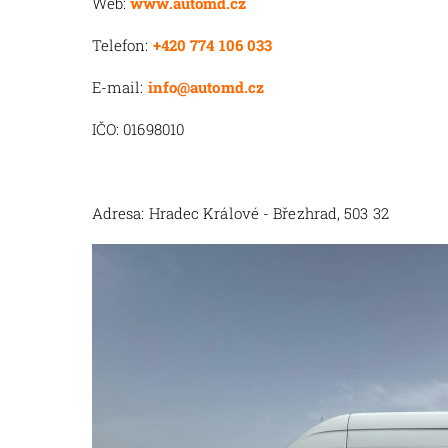
Web:
www.automd.cz
Telefon:
+420 774 106 033
E-mail:
info@automd.cz
IČO: 01698010
Adresa: Hradec Králové - Březhrad, 503 32