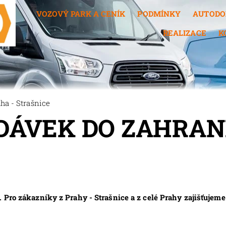
VOZOVÝ PARK A CENÍK
PODMÍNKY
AUTODO
REALIZACE
K
ha - Strašnice
ÁVEK DO ZAHRANI
 Pro zákazníky z Prahy - Strašnice a z celé Prahy zajišťujem