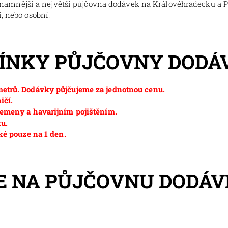
znamnější a největší půjčovna dodávek na Královéhradecku a 
, nebo osobní.
MÍNKY PŮJČOVNY DODÁ
etrů. Dodávky půjčujeme za jednotnou cenu.
ičí.
emeny a havarijním pojištěním.
ku.
ké pouze na 1 den.
E NA PŮJČOVNU DODÁV