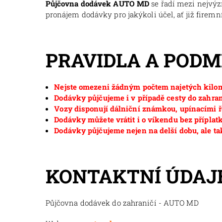
Půjčovna dodávek AUTO MD
se řadí mezi nejvý
pronájem dodávky pro jakýkoli účel, ať již firemní
PRAVIDLA A POD
Nejste omezeni žádným počtem najetých kilom
Dodávky půjčujeme i v případě cesty do zahran
Vozy disponují dálniční známkou, upínacími ř
Dodávky můžete vrátit i o víkendu bez příplat
Dodávky půjčujeme nejen na delší dobu, ale ta
KONTAKTNÍ ÚDAJ
Půjčovna dodávek do zahraničí - AUTO MD