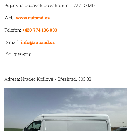
Půjčovna dodávek do zahraničí - AUTO MD
Web:
www.automd.cz
Telefon:
+420 774 106 033
E-mail:
info@automd.cz
IČO: 01698010
Adresa: Hradec Králové - Březhrad, 503 32