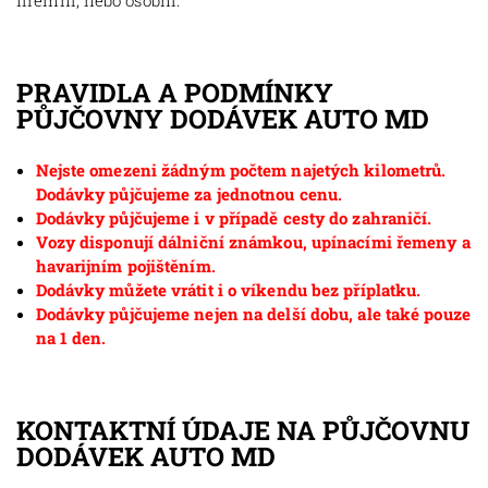
firemní, nebo osobní.
PRAVIDLA A PODMÍNKY
PŮJČOVNY DODÁVEK AUTO MD
Nejste omezeni žádným počtem najetých kilometrů.
Dodávky půjčujeme za jednotnou cenu.
Dodávky půjčujeme i v případě cesty do zahraničí.
Vozy disponují dálniční známkou, upínacími řemeny a
havarijním pojištěním.
Dodávky můžete vrátit i o víkendu bez příplatku.
Dodávky půjčujeme nejen na delší dobu, ale také pouze
na 1 den.
KONTAKTNÍ ÚDAJE NA PŮJČOVNU
DODÁVEK AUTO MD