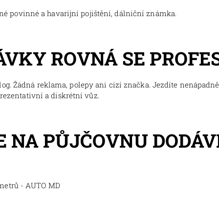
tné povinné a havarijní pojištění, dálniční známka.
ÁVKY ROVNÁ SE PROFE
og. Žádná reklama, polepy ani cizí značka. Jezdíte nenápadně,
prezentativní a diskrétní vůz.
 NA PŮJČOVNU DODÁV
ometrů - AUTO MD