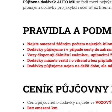
Půjčovna dodávek AUTO MD
se řadí mezi nejvý
pronájem dodávky pro jakýkoli účel, ať již firemní
PRAVIDLA A POD
Nejste omezeni žádným počtem najetých kilom
Dodávky půjčujeme i v případě cesty do zahran
Vozy disponují dálniční známkou, upínacími ř
Dodávky můžete vrátit i o víkendu bez příplat
Dodávky půjčujeme nejen na delší dobu, ale ta
CENÍK PŮJČOVNY
Cenu půjčovného dodávky najdete ve
VOZOVÝ 
Bez omezení km
.