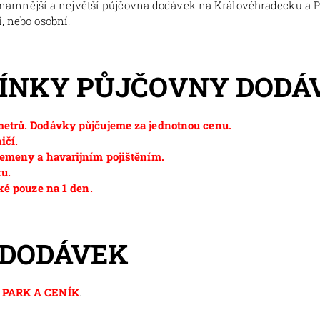
znamnější a největší půjčovna dodávek na Královéhradecku a 
, nebo osobní.
MÍNKY PŮJČOVNY DODÁ
etrů. Dodávky půjčujeme za jednotnou cenu.
ičí.
emeny a havarijním pojištěním.
ku.
ké pouze na 1 den.
 DODÁVEK
PARK A CENÍK
.