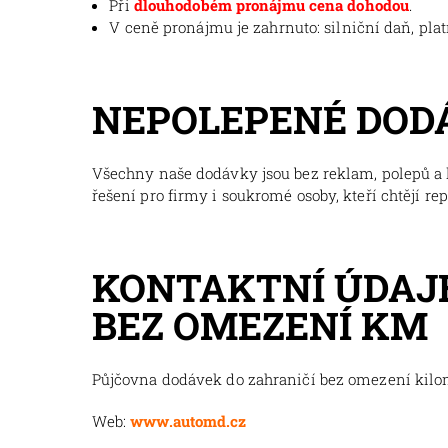
Při
dlouhodobém pronájmu cena dohodou
.
V ceně pronájmu je zahrnuto: silniční daň, pla
NEPOLEPENÉ DOD
Všechny naše dodávky jsou bez reklam, polepů a l
řešení pro firmy i soukromé osoby, kteří chtějí re
KONTAKTNÍ ÚDAJE
BEZ OMEZENÍ KM
Půjčovna dodávek do zahraničí bez omezení kil
Web:
www.automd.cz