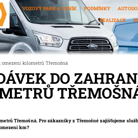
VOZOVÝ PARK A CENÍK
PODMÍNKY
AUTODO
REALIZACE
K
ez omezení kilometrů Třemošná
ÁVEK DO ZAHRANI
OMETRŮ TŘEMOŠN
ometrů Třemošná. Pro zákazníky z Třemošné zajišťujeme služ
z omezení km?