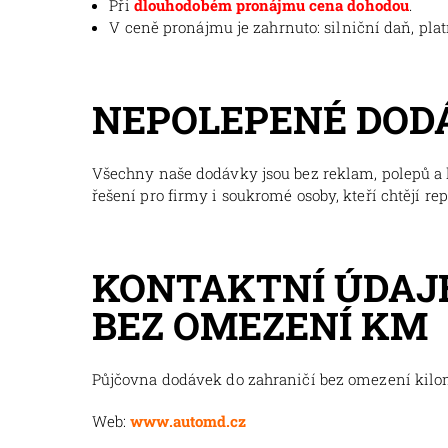
Při
dlouhodobém pronájmu cena dohodou
.
V ceně pronájmu je zahrnuto: silniční daň, pla
NEPOLEPENÉ DOD
Všechny naše dodávky jsou bez reklam, polepů a l
řešení pro firmy i soukromé osoby, kteří chtějí re
KONTAKTNÍ ÚDAJE
BEZ OMEZENÍ KM
Půjčovna dodávek do zahraničí bez omezení kil
Web:
www.automd.cz