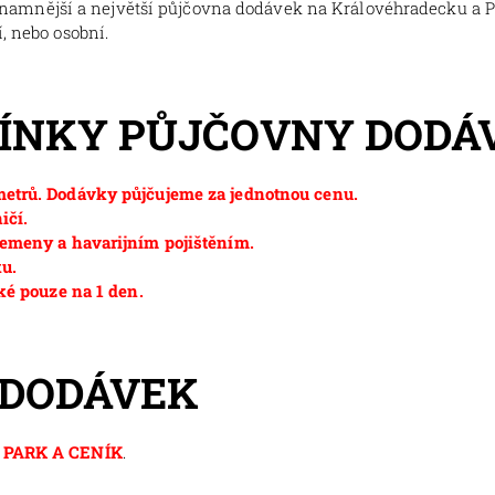
znamnější a největší půjčovna dodávek na Královéhradecku a 
, nebo osobní.
MÍNKY PŮJČOVNY DODÁ
etrů. Dodávky půjčujeme za jednotnou cenu.
ičí.
emeny a havarijním pojištěním.
ku.
ké pouze na 1 den.
 DODÁVEK
PARK A CENÍK
.