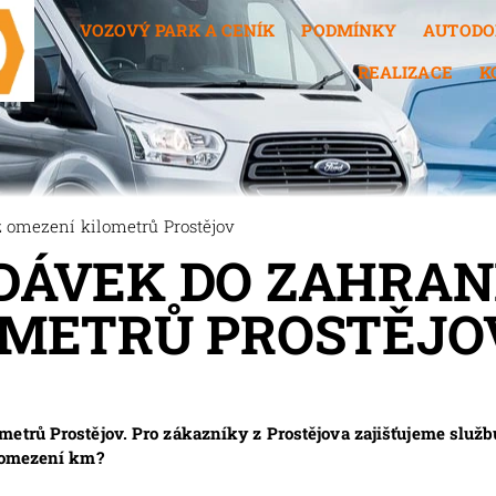
VOZOVÝ PARK A CENÍK
PODMÍNKY
AUTODO
REALIZACE
K
 omezení kilometrů Prostějov
ÁVEK DO ZAHRANI
OMETRŮ PROSTĚJO
metrů Prostějov. Pro zákazníky z Prostějova zajišťujeme služ
z omezení km?