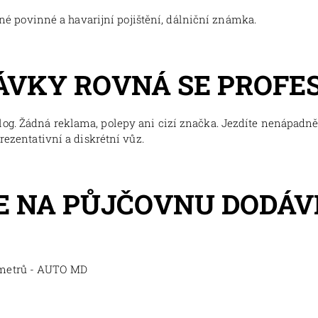
tné povinné a havarijní pojištění, dálniční známka.
ÁVKY ROVNÁ SE PROFE
og. Žádná reklama, polepy ani cizí značka. Jezdíte nenápadně,
prezentativní a diskrétní vůz.
 NA PŮJČOVNU DODÁV
ometrů - AUTO MD