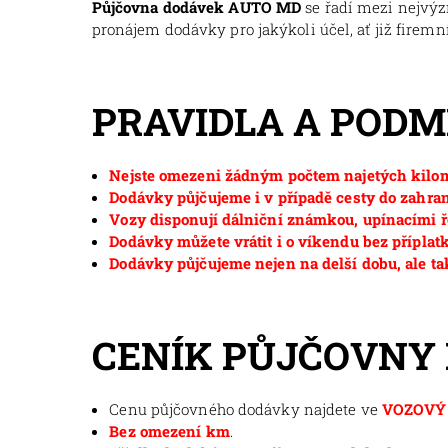
Půjčovna dodávek AUTO MD
se řadí mezi nejvý
pronájem dodávky pro jakýkoli účel, ať již firemní
PRAVIDLA A POD
Nejste omezeni žádným počtem najetých kilom
Dodávky půjčujeme i v případě cesty do zahran
Vozy disponují dálniční známkou, upínacími ř
Dodávky můžete vrátit i o víkendu bez příplat
Dodávky půjčujeme nejen na delší dobu, ale ta
CENÍK PŮJČOVNY
Cenu půjčovného dodávky najdete ve
VOZOVÝ 
Bez omezení km
.