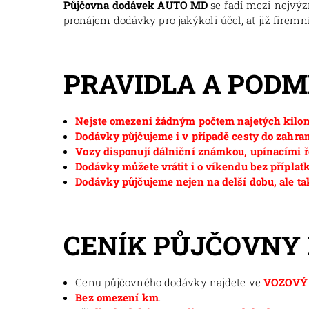
Půjčovna dodávek AUTO MD
se řadí mezi nejvý
pronájem dodávky pro jakýkoli účel, ať již firemní
PRAVIDLA A POD
Nejste omezeni žádným počtem najetých kilom
Dodávky půjčujeme i v případě cesty do zahran
Vozy disponují dálniční známkou, upínacími ř
Dodávky můžete vrátit i o víkendu bez příplat
Dodávky půjčujeme nejen na delší dobu, ale ta
CENÍK PŮJČOVNY
Cenu půjčovného dodávky najdete ve
VOZOVÝ 
Bez omezení km
.