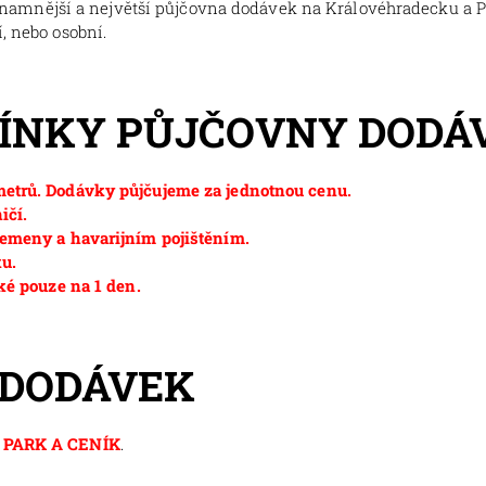
znamnější a největší půjčovna dodávek na Královéhradecku a 
, nebo osobní.
MÍNKY PŮJČOVNY DODÁ
etrů. Dodávky půjčujeme za jednotnou cenu.
ičí.
emeny a havarijním pojištěním.
ku.
ké pouze na 1 den.
 DODÁVEK
PARK A CENÍK
.