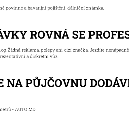
tné povinné a havarijní pojištění, dálniční známka.
ÁVKY ROVNÁ SE PROFE
og. Žádná reklama, polepy ani cizí značka. Jezdíte nenápadně,
prezentativní a diskrétní vůz.
 NA PŮJČOVNU DODÁV
ometrů - AUTO MD