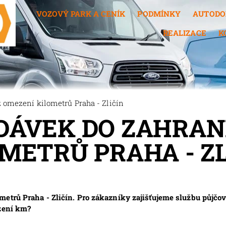
VOZOVÝ PARK A CENÍK
PODMÍNKY
AUTODO
REALIZACE
K
 omezení kilometrů Praha - Zličín
ÁVEK DO ZAHRANI
METRŮ PRAHA - ZL
metrů Praha - Zličín. Pro zákazníky zajišťujeme službu půjč
ezení km?