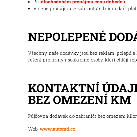
Při
dlouhodobém pronájmu cena dohodou
.
V ceně pronájmu je zahrnuto: silniční daň, pla
NEPOLEPENÉ DOD
Všechny naše dodávky jsou bez reklam, polepů a l
řešení pro firmy i soukromé osoby, kteří chtějí re
KONTAKTNÍ ÚDAJE
BEZ OMEZENÍ KM
Půjčovna dodávek do zahraničí bez omezení kil
Web:
www.automd.cz