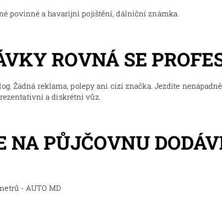
tné povinné a havarijní pojištění, dálniční známka.
ÁVKY ROVNÁ SE PROFE
og. Žádná reklama, polepy ani cizí značka. Jezdíte nenápadně,
prezentativní a diskrétní vůz.
 NA PŮJČOVNU DODÁV
ometrů - AUTO MD