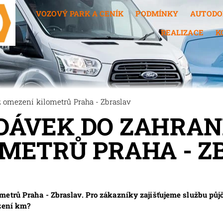
VOZOVÝ PARK A CENÍK
PODMÍNKY
AUTODO
REALIZACE
K
 omezení kilometrů Praha - Zbraslav
ÁVEK DO ZAHRANI
METRŮ PRAHA - Z
metrů Praha - Zbraslav. Pro zákazníky zajišťujeme službu pů
ezení km?