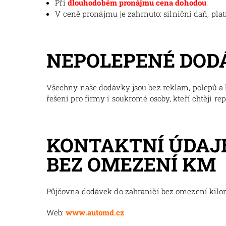
Při
dlouhodobém pronájmu cena dohodou
.
V ceně pronájmu je zahrnuto: silniční daň, pla
NEPOLEPENÉ DOD
Všechny naše dodávky jsou bez reklam, polepů a l
řešení pro firmy i soukromé osoby, kteří chtějí re
KONTAKTNÍ ÚDAJE
BEZ OMEZENÍ KM
Půjčovna dodávek do zahraničí bez omezení kil
Web:
www.automd.cz