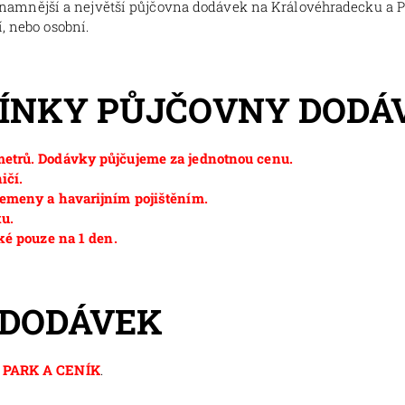
znamnější a největší půjčovna dodávek na Královéhradecku a 
, nebo osobní.
MÍNKY PŮJČOVNY DODÁ
etrů. Dodávky půjčujeme za jednotnou cenu.
ičí.
emeny a havarijním pojištěním.
ku.
ké pouze na 1 den.
 DODÁVEK
PARK A CENÍK
.