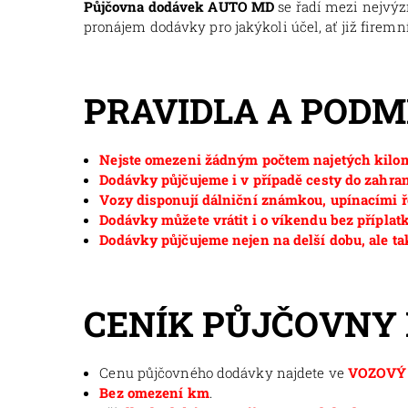
Půjčovna dodávek AUTO MD
se řadí mezi nejvý
pronájem dodávky pro jakýkoli účel, ať již firemní
PRAVIDLA A POD
Nejste omezeni žádným počtem najetých kilom
Dodávky půjčujeme i v případě cesty do zahran
Vozy disponují dálniční známkou, upínacími ř
Dodávky můžete vrátit i o víkendu bez příplat
Dodávky půjčujeme nejen na delší dobu, ale ta
CENÍK PŮJČOVNY
Cenu půjčovného dodávky najdete ve
VOZOVÝ 
Bez omezení km
.