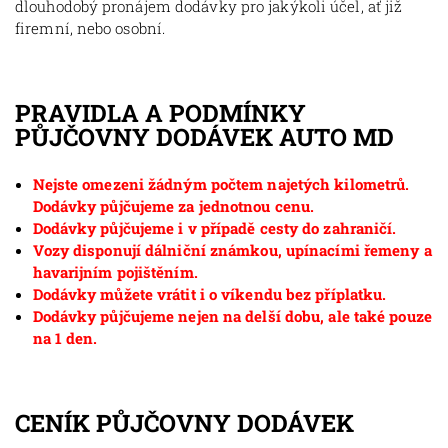
dlouhodobý pronájem dodávky pro jakýkoli účel, ať již
firemní, nebo osobní.
PRAVIDLA A PODMÍNKY
PŮJČOVNY DODÁVEK AUTO MD
Nejste omezeni žádným počtem najetých kilometrů.
Dodávky půjčujeme za jednotnou cenu.
Dodávky půjčujeme i v případě cesty do zahraničí.
Vozy disponují dálniční známkou, upínacími řemeny a
havarijním pojištěním.
Dodávky můžete vrátit i o víkendu bez příplatku.
Dodávky půjčujeme nejen na delší dobu, ale také pouze
na 1 den.
CENÍK PŮJČOVNY DODÁVEK