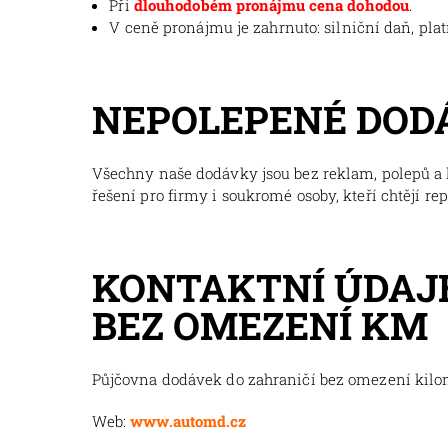
Při
dlouhodobém pronájmu cena dohodou
.
V ceně pronájmu je zahrnuto: silniční daň, pla
NEPOLEPENÉ DOD
Všechny naše dodávky jsou bez reklam, polepů a l
řešení pro firmy i soukromé osoby, kteří chtějí re
KONTAKTNÍ ÚDAJE
BEZ OMEZENÍ KM
Půjčovna dodávek do zahraničí bez omezení kil
Web:
www.automd.cz