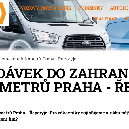
VOZOVÝ PARK A CENÍK
PODMÍNKY
AUTODO
REALIZACE
K
 omezení kilometrů Praha - Řeporyje
ÁVEK DO ZAHRANI
METRŮ PRAHA - Ř
metrů Praha - Řeporyje. Pro zákazníky zajišťujeme službu pů
ezení km?