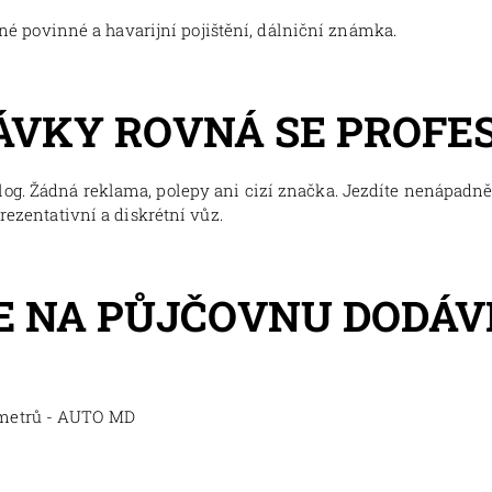
tné povinné a havarijní pojištění, dálniční známka.
ÁVKY ROVNÁ SE PROFE
og. Žádná reklama, polepy ani cizí značka. Jezdíte nenápadně,
prezentativní a diskrétní vůz.
 NA PŮJČOVNU DODÁV
ometrů - AUTO MD