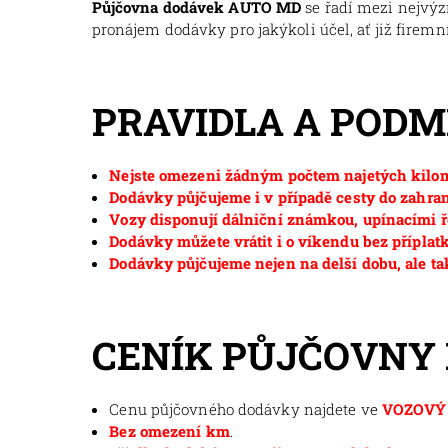
Půjčovna dodávek AUTO MD
se řadí mezi nejvý
pronájem dodávky pro jakýkoli účel, ať již firemní
PRAVIDLA A POD
Nejste omezeni žádným počtem najetých kilom
Dodávky půjčujeme i v případě cesty do zahran
Vozy disponují dálniční známkou, upínacími ř
Dodávky můžete vrátit i o víkendu bez příplat
Dodávky půjčujeme nejen na delší dobu, ale ta
CENÍK PŮJČOVNY
Cenu půjčovného dodávky najdete ve
VOZOVÝ 
Bez omezení km
.