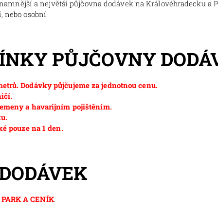
znamnější a největší půjčovna dodávek na Královéhradecku a 
, nebo osobní.
MÍNKY PŮJČOVNY DODÁ
etrů. Dodávky půjčujeme za jednotnou cenu.
ičí.
emeny a havarijním pojištěním.
ku.
ké pouze na 1 den.
 DODÁVEK
PARK A CENÍK
.