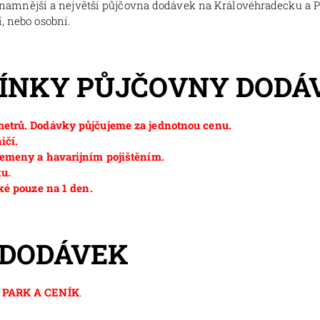
znamnější a největší půjčovna dodávek na Královéhradecku a 
, nebo osobní.
MÍNKY PŮJČOVNY DODÁ
etrů. Dodávky půjčujeme za jednotnou cenu.
ičí.
emeny a havarijním pojištěním.
ku.
ké pouze na 1 den.
 DODÁVEK
PARK A CENÍK
.