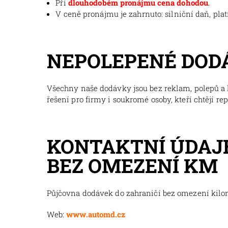
Při
dlouhodobém pronájmu cena dohodou
.
V ceně pronájmu je zahrnuto: silniční daň, pla
NEPOLEPENÉ DOD
Všechny naše dodávky jsou bez reklam, polepů a l
řešení pro firmy i soukromé osoby, kteří chtějí re
KONTAKTNÍ ÚDAJE
BEZ OMEZENÍ KM
Půjčovna dodávek do zahraničí bez omezení kil
Web:
www.automd.cz