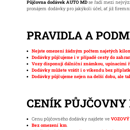
Půjčovna dodávek AUTO MD
se řadí mezi nejvý
pronájem dodávky pro jakýkoli účel, ať již firemní
PRAVIDLA A POD
Nejste omezeni žádným počtem najetých kilom
Dodávky půjčujeme i v případě cesty do zahran
Vozy disponují dálniční známkou, upínacími ř
Dodávky můžete vrátit i o víkendu bez příplat
Dodávky půjčujeme nejen na delší dobu, ale ta
CENÍK PŮJČOVNY
Cenu půjčovného dodávky najdete ve
VOZOVÝ 
Bez omezení km
.