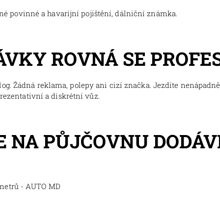
tné povinné a havarijní pojištění, dálniční známka.
ÁVKY ROVNÁ SE PROFE
og. Žádná reklama, polepy ani cizí značka. Jezdíte nenápadně,
prezentativní a diskrétní vůz.
 NA PŮJČOVNU DODÁV
ometrů - AUTO MD