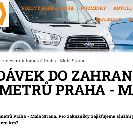
VOZOVÝ PARK A CENÍK
PODMÍNKY
AUTODO
REALIZACE
K
 omezení kilometrů Praha - Malá Strana
ÁVEK DO ZAHRANI
OMETRŮ PRAHA - 
metrů Praha - Malá Strana. Pro zákazníky zajišťujeme službu
ezení km?