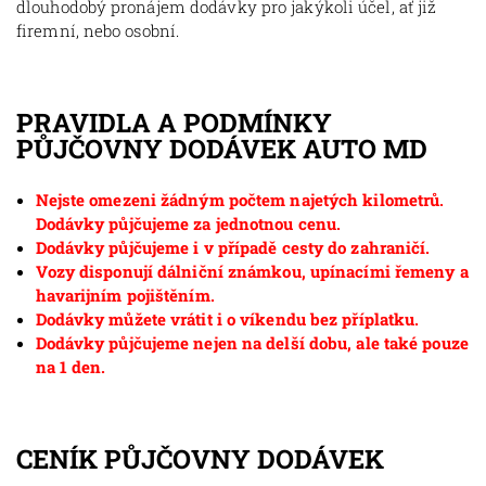
dlouhodobý pronájem dodávky pro jakýkoli účel, ať již
firemní, nebo osobní.
PRAVIDLA A PODMÍNKY
PŮJČOVNY DODÁVEK AUTO MD
Nejste omezeni žádným počtem najetých kilometrů.
Dodávky půjčujeme za jednotnou cenu.
Dodávky půjčujeme i v případě cesty do zahraničí.
Vozy disponují dálniční známkou, upínacími řemeny a
havarijním pojištěním.
Dodávky můžete vrátit i o víkendu bez příplatku.
Dodávky půjčujeme nejen na delší dobu, ale také pouze
na 1 den.
CENÍK PŮJČOVNY DODÁVEK