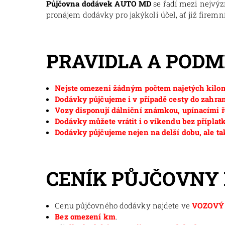
Půjčovna dodávek AUTO MD
se řadí mezi nejvý
pronájem dodávky pro jakýkoli účel, ať již firemní
PRAVIDLA A POD
Nejste omezeni žádným počtem najetých kilom
Dodávky půjčujeme i v případě cesty do zahran
Vozy disponují dálniční známkou, upínacími ř
Dodávky můžete vrátit i o víkendu bez příplat
Dodávky půjčujeme nejen na delší dobu, ale ta
CENÍK PŮJČOVNY
Cenu půjčovného dodávky najdete ve
VOZOVÝ 
Bez omezení km
.