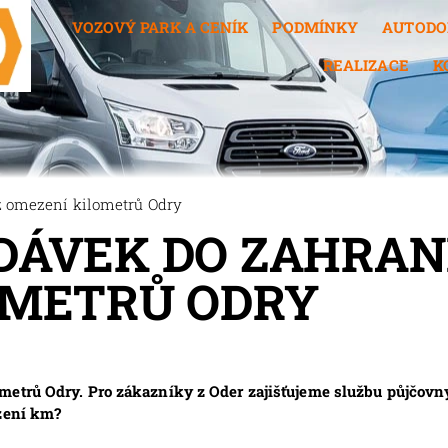
VOZOVÝ PARK A CENÍK
PODMÍNKY
AUTODO
REALIZACE
K
z omezení kilometrů Odry
ÁVEK DO ZAHRANI
OMETRŮ ODRY
metrů Odry. Pro zákazníky z Oder zajišťujeme službu půjčov
ezení km?