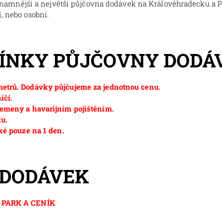
znamnější a největší půjčovna dodávek na Královéhradecku a 
, nebo osobní.
MÍNKY PŮJČOVNY DODÁ
etrů. Dodávky půjčujeme za jednotnou cenu.
ičí.
emeny a havarijním pojištěním.
ku.
ké pouze na 1 den.
 DODÁVEK
PARK A CENÍK
.