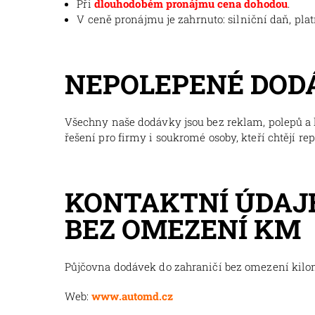
Při
dlouhodobém pronájmu cena dohodou
.
V ceně pronájmu je zahrnuto: silniční daň, pla
NEPOLEPENÉ DOD
Všechny naše dodávky jsou bez reklam, polepů a l
řešení pro firmy i soukromé osoby, kteří chtějí re
KONTAKTNÍ ÚDAJE
BEZ OMEZENÍ KM
Půjčovna dodávek do zahraničí bez omezení kil
Web:
www.automd.cz