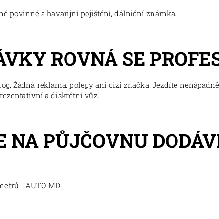
tné povinné a havarijní pojištění, dálniční známka.
ÁVKY ROVNÁ SE PROFE
og. Žádná reklama, polepy ani cizí značka. Jezdíte nenápadně,
prezentativní a diskrétní vůz.
 NA PŮJČOVNU DODÁV
ometrů - AUTO MD