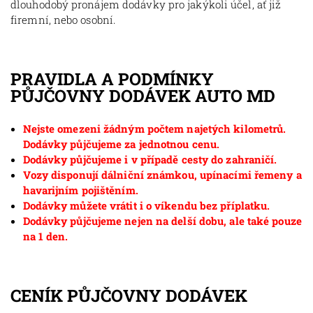
dlouhodobý pronájem dodávky pro jakýkoli účel, ať již
firemní, nebo osobní.
PRAVIDLA A PODMÍNKY
PŮJČOVNY DODÁVEK AUTO MD
Nejste omezeni žádným počtem najetých kilometrů.
Dodávky půjčujeme za jednotnou cenu.
Dodávky půjčujeme i v případě cesty do zahraničí.
Vozy disponují dálniční známkou, upínacími řemeny a
havarijním pojištěním.
Dodávky můžete vrátit i o víkendu bez příplatku.
Dodávky půjčujeme nejen na delší dobu, ale také pouze
na 1 den.
CENÍK PŮJČOVNY DODÁVEK